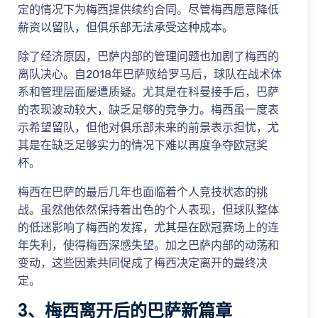
定的情况下为梅西提供续约合同。尽管梅西愿意降低
薪资以留队，但俱乐部无法承受这种成本。
除了经济原因，巴萨内部的管理问题也加剧了梅西的
离队决心。自2018年巴萨败给罗马后，球队在战术体
系和管理层面屡遭质疑。尤其是在科曼接手后，巴萨
的表现波动较大，缺乏足够的竞争力。梅西虽一度表
示希望留队，但他对俱乐部未来的前景表示担忧，尤
其是在缺乏足够实力的情况下难以再度争夺欧冠奖
杯。
梅西在巴萨的最后几年也面临着个人竞技状态的挑
战。虽然他依然保持着出色的个人表现，但球队整体
的低迷影响了梅西的发挥，尤其是在欧冠赛场上的连
年失利，使得梅西深感失望。加之巴萨内部的动荡和
变动，这些因素共同促成了梅西决定离开的最终决
定。
3、梅西离开后的巴萨新篇章