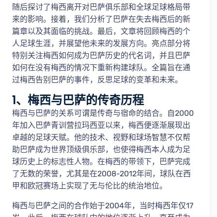
随后探讨了梅西离开对巴萨俱乐部和全球足球格局带
来的影响。接着，我们分析了巴萨在失去梅西后的新
篇章以及其面临的挑战。最后，文章将回顾梅西的个
人足球生涯，并展望他未来的发展方向。亮点部分将
特别关注梅西如何成为巴萨历史的代名词，并且巴萨
如何在没有梅西的情况下重新构建球队。全篇旨在通
过梅西告别巴萨的事件，反思足球的变革和未来。
1、梅西与巴萨的传奇历程
梅西与巴萨的关系可谓是传奇与宿命的结合。自2000
年加入巴萨青训营拉玛西亚以来，梅西便逐渐展现出
卓越的足球天赋。他的技术、视野和球场智慧不仅帮
助巴萨成为世界顶级俱乐部，也使得梅西本人成为足
球历史上的标志性人物。在梅西的带领下，巴萨完成
了无数的荣誉，尤其是在2008-2012年间，球队在西
甲和欧冠赛场上实现了无与伦比的统治地位。
梅西与巴萨之间的合作始于2004年，当时梅西年仅17