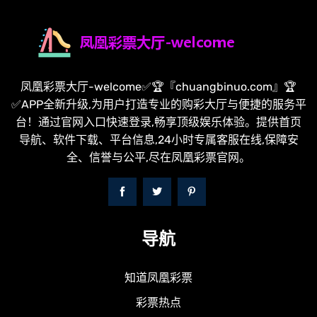
凤凰彩票大厅-welcome✅🏆『chuangbinuo.com』🏆
✅APP全新升级,为用户打造专业的购彩大厅与便捷的服务平
台！通过官网入口快速登录,畅享顶级娱乐体验。提供首页
导航、软件下载、平台信息,24小时专属客服在线,保障安
全、信誉与公平,尽在凤凰彩票官网。
导航
知道凤凰彩票
彩票热点