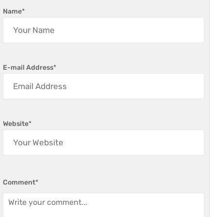
Name
*
E-mail Address
*
Website
*
Comment
*