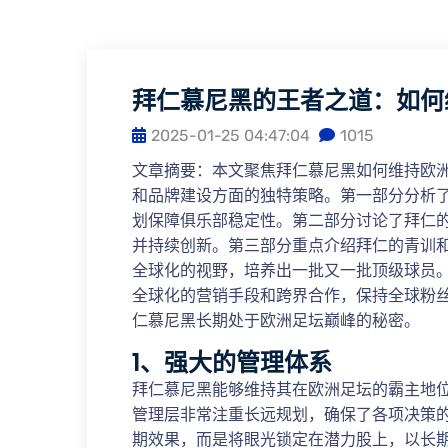
拜仁慕尼黑的王者之道：如何
2025-01-25 04:47:04
1015
文章摘要：本文聚焦拜仁慕尼黑如何维持欧
和品牌建设方面的独特策略。第一部分分析
划保障俱乐部稳定性。第二部分讨论了拜仁
并持续创新。第三部分重点介绍拜仁的青训
全球化的视野，培养出一批又一批顶级球员
全球化的营销手段和跨界合作，保持全球粉
仁慕尼黑长期处于欧洲足坛巅峰的秘密。
1、强大的管理体系
拜仁慕尼黑能够维持其在欧洲足坛的霸主地
管理层非常注重长远规划，确保了各项决策
期效果，而是将眼光锁定在潜力股上，以长