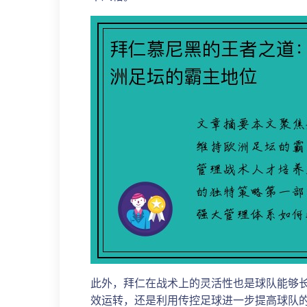
此外，拜仁在战术上的灵活性也是球队能够长
效运转，还是利用传控足球进一步提高球队