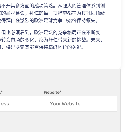
离不开其多方面的成功策略。从强大的管理体系到创
化的品牌建设，拜仁的每一项措施都在为其巩固顶级
使得拜仁在激烈的欧洲足球竞争中始终保持领先。
，但也必须看到，欧洲足坛的竞争格局正在不断变
员转会市场的变化，都为拜仁带来新的挑战。未来，
道，将是决定其能否保持巅峰地位的关键。
s
*
Website
*