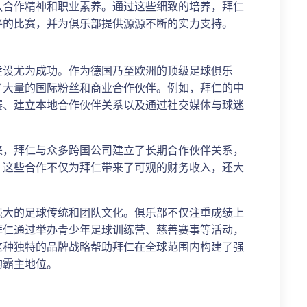
队合作精神和职业素养。通过这些细致的培养，拜仁
平的比赛，并为俱乐部提供源源不断的实力支持。
建设尤为成功。作为德国乃至欧洲的顶级足球俱乐
了大量的国际粉丝和商业合作伙伴。例如，拜仁的中
赛、建立本地合作伙伴关系以及通过社交媒体与球迷
来，拜仁与众多跨国公司建立了长期合作伙伴关系，
。这些合作不仅为拜仁带来了可观的财务收入，还大
强大的足球传统和团队文化。俱乐部不仅注重成绩上
拜仁通过举办青少年足球训练营、慈善赛事等活动，
这种独特的品牌战略帮助拜仁在全球范围内构建了强
的霸主地位。