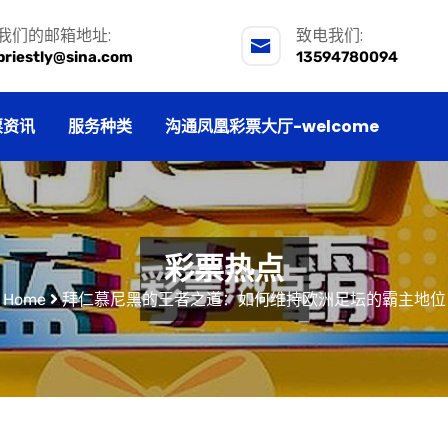
我们的邮箱地址:
致电我们:
priestly@sina.com
13594780094
票资讯
服务种类
沟通凤凰彩票大厅-welcome
彩票热点
Home
拜仁慕尼黑的王者之道：如何维持欧洲足坛的霸主地位