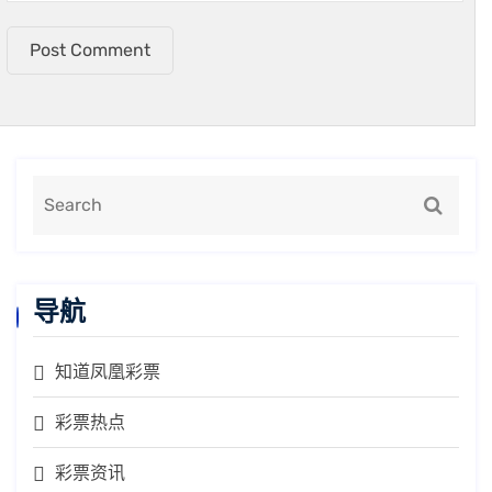
Post Comment
导航
知道凤凰彩票
彩票热点
彩票资讯