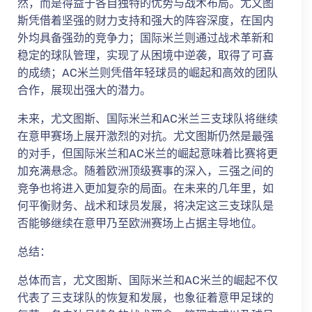
然，而是得益于各自独特的优势与战术布局。尤文图
斯凭借着坚强的财力支持和强大的阵容深度，在国内
外均具备强劲的竞争力；国际米兰则通过战术革新和
稳定的球队管理，实现了从困境中逆袭，取得了可喜
的成绩；AC米兰则凭借年轻球员的崛起和高效的团队
合作，展现出强大的潜力。
未来，尤文图斯、国际米兰和AC米兰三支球队将继续
在意甲赛场上展开激烈的对抗。尤文图斯仍然是最强
的对手，但国际米兰和AC米兰的崛起意味着比赛将更
加充满悬念。随着欧洲顶级赛事的深入，三强之间的
竞争也将进入更加复杂的局面。在未来的几年里，如
何平衡财务、战术和球员发展，将决定这三支球队是
否能够继续在意甲乃至欧洲赛场上占据主导地位。
总结：
总体而言，尤文图斯、国际米兰和AC米兰的崛起不仅
代表了三支球队的恢复和发展，也象征着意甲足球的