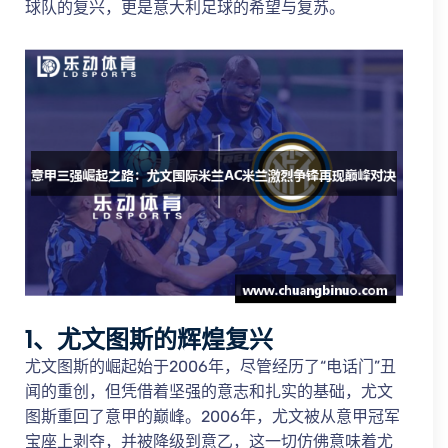
球队的复兴，更是意大利足球的希望与复苏。
1、尤文图斯的辉煌复兴
尤文图斯的崛起始于2006年，尽管经历了“电话门”丑
闻的重创，但凭借着坚强的意志和扎实的基础，尤文
图斯重回了意甲的巅峰。2006年，尤文被从意甲冠军
宝座上剥夺，并被降级到意乙，这一切仿佛意味着尤