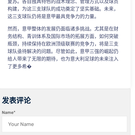
复苏。各自独具特色的战术理念、管理方式以及球员
构建，为这三支球队的成功奠定了坚实基础。未来，
这三支球队仍将是意甲最具竞争力的力量。
然而，意甲整体的发展仍面临诸多挑战。尤其是在财
务结构、青训体系及国际市场的拓展方面，如何突破
瓶颈，持续保持在欧洲顶级联赛的竞争力，将是三支
球队亟待解决的问题。尽管如此，意甲三强的崛起仍
给人带来了无限的期待，也为意大利足球的未来注入
了更多希�
发表评论
Name
*