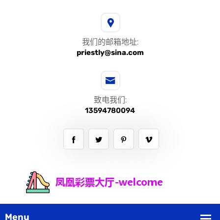
我们的邮箱地址:
priestly@sina.com
致电我们:
13594780094