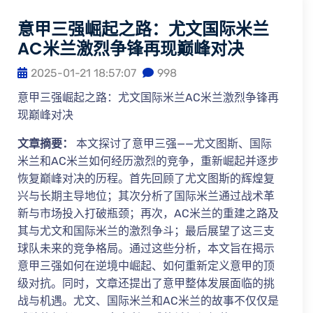
意甲三强崛起之路：尤文国际米兰
AC米兰激烈争锋再现巅峰对决
2025-01-21 18:57:07
998
意甲三强崛起之路：尤文国际米兰AC米兰激烈争锋再
现巅峰对决
文章摘要：
本文探讨了意甲三强——尤文图斯、国际
米兰和AC米兰如何经历激烈的竞争，重新崛起并逐步
恢复巅峰对决的历程。首先回顾了尤文图斯的辉煌复
兴与长期主导地位；其次分析了国际米兰通过战术革
新与市场投入打破瓶颈；再次，AC米兰的重建之路及
其与尤文和国际米兰的激烈争斗；最后展望了这三支
球队未来的竞争格局。通过这些分析，本文旨在揭示
意甲三强如何在逆境中崛起、如何重新定义意甲的顶
级对抗。同时，文章还提出了意甲整体发展面临的挑
战与机遇。尤文、国际米兰和AC米兰的故事不仅仅是