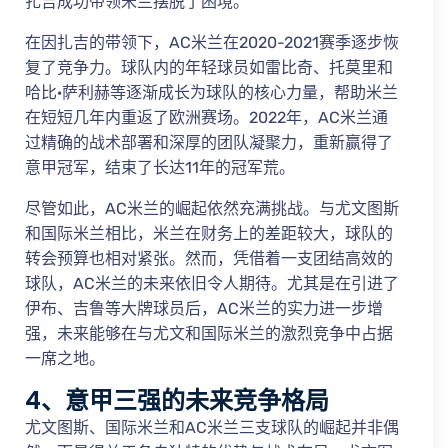
扎吉成功带领米兰摆脱了困境。
在因扎吉的带领下，AC米兰在2020-2021赛季逐步恢
复了竞争力。球队内的年轻球员如雷比奇、托莫里和
哈比·萨利赫等逐渐成长为球队的核心力量，帮助米兰
在短短几年内重返了欧洲赛场。2022年，AC米兰通
过精确的战术部署和深厚的团队凝聚力，重新赢得了
意甲冠军，结束了长达11年的冠军荒。
尽管如此，AC米兰的崛起依然充满挑战。与尤文图斯
和国际米兰相比，米兰在财务上的差距较大，球队的
转会预算也相对紧张。然而，凭借着一支团结高效的
球队，AC米兰的未来依旧令人期待。尤其是在引进了
伊布、吉鲁等大牌球员后，AC米兰的实力进一步增
强，未来能够在与尤文和国际米兰的激烈竞争中占据
一席之地。
4、意甲三强的未来竞争格局
尤文图斯、国际米兰和AC米兰三支球队的崛起并非偶