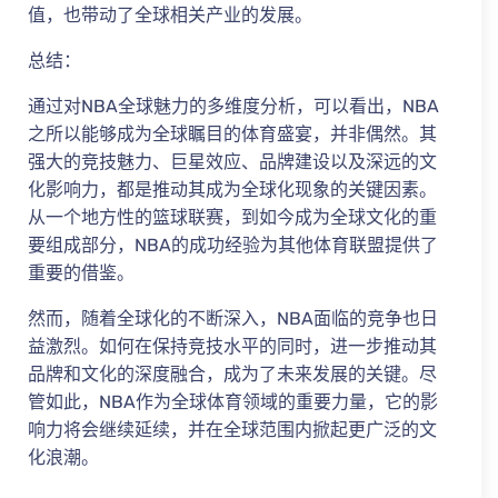
值，也带动了全球相关产业的发展。
总结：
通过对NBA全球魅力的多维度分析，可以看出，NBA
之所以能够成为全球瞩目的体育盛宴，并非偶然。其
强大的竞技魅力、巨星效应、品牌建设以及深远的文
化影响力，都是推动其成为全球化现象的关键因素。
从一个地方性的篮球联赛，到如今成为全球文化的重
要组成部分，NBA的成功经验为其他体育联盟提供了
重要的借鉴。
然而，随着全球化的不断深入，NBA面临的竞争也日
益激烈。如何在保持竞技水平的同时，进一步推动其
品牌和文化的深度融合，成为了未来发展的关键。尽
管如此，NBA作为全球体育领域的重要力量，它的影
响力将会继续延续，并在全球范围内掀起更广泛的文
化浪潮。