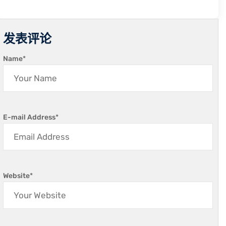
发表评论
Name
*
E-mail Address
*
Website
*