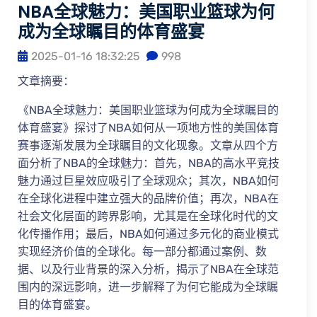
NBA全球魅力：美国职业篮球为何
成为全球瞩目的体育盛宴
2025-01-16 18:32:25
998
文章摘要：
《NBA全球魅力：美国职业篮球为何成为全球瞩目的
体育盛宴》探讨了NBA如何从一项地方性的美国体育
赛事逐渐发展为全球瞩目的文化现象。文章从四个方
面分析了NBA的全球魅力：首先，NBA的高水平竞技
魅力通过巨星效应吸引了全球观众；其次，NBA如何
在全球化进程中建立强大的品牌价值；再次，NBA在
社会文化层面的跨界影响，尤其是在全球化时代的文
化传播作用；最后，NBA如何通过多元化的商业模式
实现经济价值的全球化。每一部分都通过案例、数
据、以及行业背景的深入分析，揭示了NBA在全球范
围内的深远影响，进一步解释了为何它能成为全球瞩
目的体育盛宴。