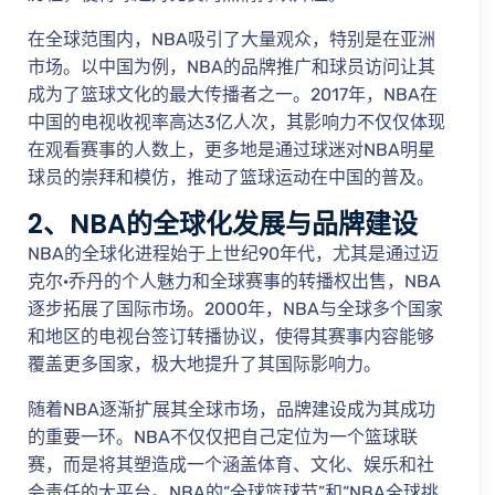
在全球范围内，NBA吸引了大量观众，特别是在亚洲
市场。以中国为例，NBA的品牌推广和球员访问让其
成为了篮球文化的最大传播者之一。2017年，NBA在
中国的电视收视率高达3亿人次，其影响力不仅仅体现
在观看赛事的人数上，更多地是通过球迷对NBA明星
球员的崇拜和模仿，推动了篮球运动在中国的普及。
2、NBA的全球化发展与品牌建设
NBA的全球化进程始于上世纪90年代，尤其是通过迈
克尔·乔丹的个人魅力和全球赛事的转播权出售，NBA
逐步拓展了国际市场。2000年，NBA与全球多个国家
和地区的电视台签订转播协议，使得其赛事内容能够
覆盖更多国家，极大地提升了其国际影响力。
随着NBA逐渐扩展其全球市场，品牌建设成为其成功
的重要一环。NBA不仅仅把自己定位为一个篮球联
赛，而是将其塑造成一个涵盖体育、文化、娱乐和社
会责任的大平台。NBA的“全球篮球节”和“NBA全球挑