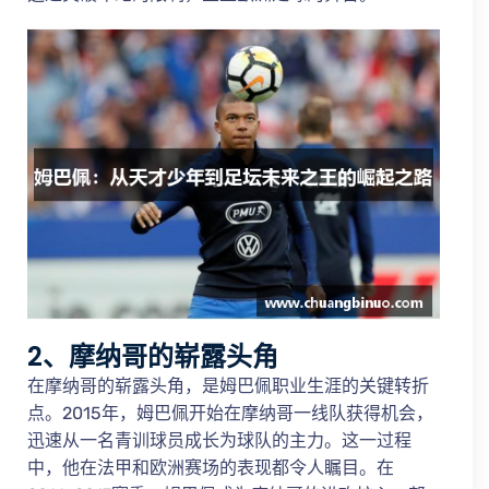
2、摩纳哥的崭露头角
在摩纳哥的崭露头角，是姆巴佩职业生涯的关键转折
点。2015年，姆巴佩开始在摩纳哥一线队获得机会，
迅速从一名青训球员成长为球队的主力。这一过程
中，他在法甲和欧洲赛场的表现都令人瞩目。在