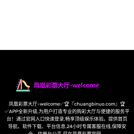
凤凰彩票大厅-welcome✅🏆『chuangbinuo.com』🏆
✅APP全新升级,为用户打造专业的购彩大厅与便捷的服务平
台！通过官网入口快速登录,畅享顶级娱乐体验。提供首页
导航、软件下载、平台信息,24小时专属客服在线,保障安
全、信誉与公平,尽在凤凰彩票官网。