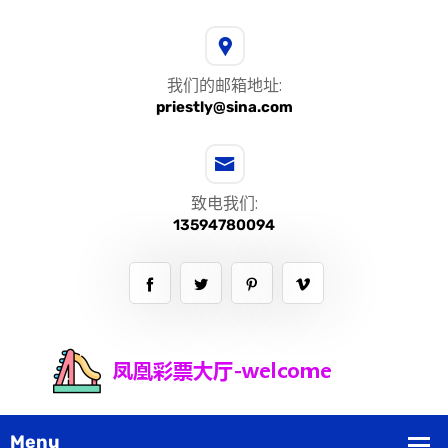
我们的邮箱地址:
priestly@sina.com
致电我们:
13594780094