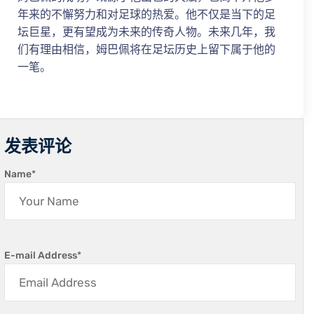
年来的不懈努力和对足球的热爱。他不仅是当下的足
坛巨星，更有望成为未来的传奇人物。未来几年，我
们有理由相信，姆巴佩将在足坛历史上留下属于他的
一笔。
发表评论
Name
*
E-mail Address
*