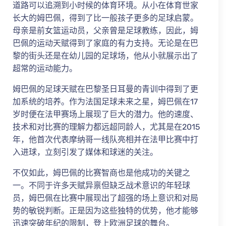
道路可以追溯到小时候的体育环境。从小在体育世家
长大的姆巴佩，得到了比一般孩子更多的足球启蒙。
母亲是前女篮运动员，父亲曾是足球教练，因此，姆
巴佩的运动天赋得到了家庭的有力支持。无论是在巴
黎的街头还是在幼儿园的足球场，他从小就展示出了
超常的运动能力。
姆巴佩的足球天赋在巴黎圣日耳曼的青训中得到了更
加系统的培养。作为法国足球未来之星，姆巴佩在17
岁时便在法甲赛场上展现了巨大的潜力。他的速度、
技术和对比赛的理解力都远超同龄人，尤其是在2015
年，他首次代表摩纳哥一线队亮相并在法甲比赛中打
入进球，立刻引发了媒体和球迷的关注。
不仅如此，姆巴佩的比赛智商也是他成功的关键之
一。不同于许多天赋异禀但缺乏战术意识的年轻球
员，姆巴佩在比赛中展现出了超强的场上意识和对局
势的敏锐判断。正是因为这些独特的优势，他才能够
迅速突破年纪的限制，登上欧洲足球的舞台。