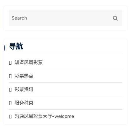
导航
知道凤凰彩票
彩票热点
彩票资讯
服务种类
沟通凤凰彩票大厅-welcome