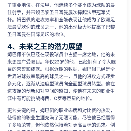
了重要地位。在法甲，他连续多个赛季成为球队的最
佳射手，并带领巴黎圣日耳曼屡次捧起法甲冠军奖
杯。姆巴佩的进攻效率和全能表现让他成为了欧洲足
坛最受欢迎的球员之一，他的出现极大地提高了巴黎
圣日耳曼在国际足坛的地位。
4、未来之王的潜力展望
姆巴佩不仅已经在现役球员中占据一席之地，他的未
来更是广受瞩目。年仅23岁的他，已经拥有了令人瞩
目的荣誉和成就。根据近期的数据，姆巴佩已经是全
世界进球效率最高的球员之一，且他的进攻方式逐步
多元化，逐渐从速度型球员向全面型球员转型。他在
进攻端的创新和对空间的感知，使他在未来的职业生
涯中有可能挑战梅西、C罗等巨星的地位。
更为关键的是，姆巴佩的职业态度和对比赛的热爱，
使得他的职业生涯充满了无限可能。尽管他已经赢得
了多项荣誉，但他依然保持着对更高目标的追求。例