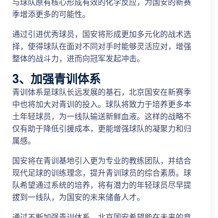
与球队原有核心形成有效的化学反应，为国安的新赛
季增添更多的可能性。
通过引进优秀球员，国安将形成更加多元化的战术选
择，使得球队在面对不同对手时能够灵活应对，增强
整体的战斗力，进而向冠军发起冲击。
3、加强青训体系
青训体系是球队长远发展的基石，北京国安在新赛季
中也将加大对青训的投入。球队将致力于培养更多本
土年轻球员，为一线队输送新鲜血液。这样的战略不
仅有助于降低引援成本，更能增强球队的凝聚力和归
属感。
国安将在青训基地引入更为专业的教练团队，并结合
现代足球的训练理念，提升青训球员的综合素质。球
队希望通过系统的培养，将有潜力的年轻球员尽早提
拔到一线队，为国安的未来储备人才。
通过不断加强青训体系，北京国安希望能在未来的竞