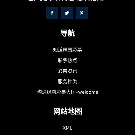
导航
知道凤凰彩票
彩票热点
彩票资讯
服务种类
沟通凤凰彩票大厅-welcome
网站地图
XML