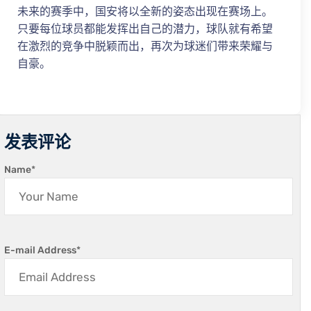
未来的赛季中，国安将以全新的姿态出现在赛场上。
只要每位球员都能发挥出自己的潜力，球队就有希望
在激烈的竞争中脱颖而出，再次为球迷们带来荣耀与
自豪。
发表评论
Name
*
E-mail Address
*