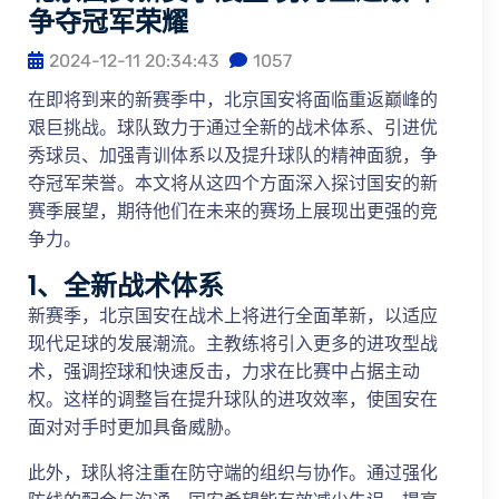
争夺冠军荣耀
2024-12-11 20:34:43
1057
在即将到来的新赛季中，北京国安将面临重返巅峰的
艰巨挑战。球队致力于通过全新的战术体系、引进优
秀球员、加强青训体系以及提升球队的精神面貌，争
夺冠军荣誉。本文将从这四个方面深入探讨国安的新
赛季展望，期待他们在未来的赛场上展现出更强的竞
争力。
1、全新战术体系
新赛季，北京国安在战术上将进行全面革新，以适应
现代足球的发展潮流。主教练将引入更多的进攻型战
术，强调控球和快速反击，力求在比赛中占据主动
权。这样的调整旨在提升球队的进攻效率，使国安在
面对对手时更加具备威胁。
此外，球队将注重在防守端的组织与协作。通过强化