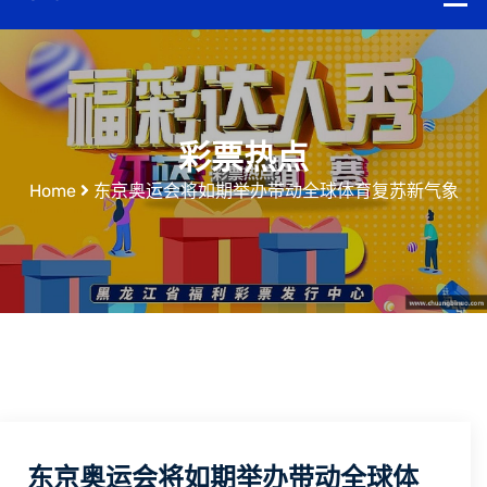
彩票热点
Home
东京奥运会将如期举办带动全球体育复苏新气象
东京奥运会将如期举办带动全球体