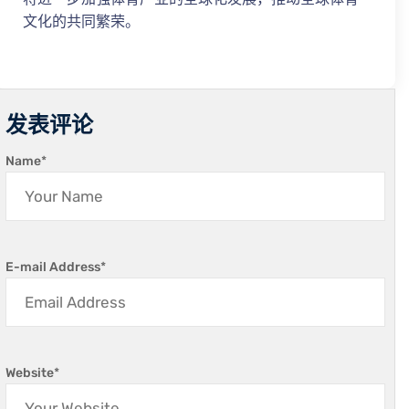
文化的共同繁荣。
发表评论
Name
*
E-mail Address
*
Website
*