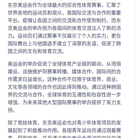
东京奥运会作为全球最大的综合性体育赛事，汇聚了
世界各地的运动员和观众，是国际交流与合作的重要
平台。疫情让各国之间的交流和合作受到制约，而东
京奥运会的举办则为各国间的体育交流注入了新的活
力。运动员们通过赛事不仅展示了个人的实力，更在
国际舞台上与他国选手建立了深厚的友谊，促进了跨
国之间的文化和体育交流。
奥运会的举办促进了全球体育产业链的联动，从场馆
建设、设施维护到赛事转播、媒体合作，国际间的合
作需求日益增长。这种合作不仅限于体育界，商业、
文化等各领域的合作也因此得到推动。通过这种跨国
界的交流与合作，全球体育的互通性和包容性进一步
增强，为未来其他大型国际赛事的举办提供了有力支
持。
除了竞技体育，东京奥运会也对青少年体育项目的发
展起到了积极推动作用。各国青年运动员通过观看赛