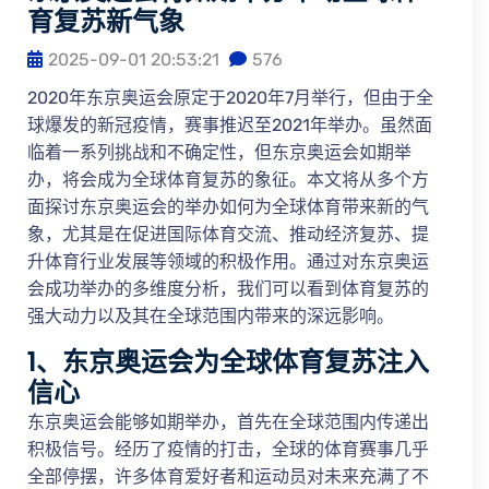
育复苏新气象
2025-09-01 20:53:21
576
2020年东京奥运会原定于2020年7月举行，但由于全
球爆发的新冠疫情，赛事推迟至2021年举办。虽然面
临着一系列挑战和不确定性，但东京奥运会如期举
办，将会成为全球体育复苏的象征。本文将从多个方
面探讨东京奥运会的举办如何为全球体育带来新的气
象，尤其是在促进国际体育交流、推动经济复苏、提
升体育行业发展等领域的积极作用。通过对东京奥运
会成功举办的多维度分析，我们可以看到体育复苏的
强大动力以及其在全球范围内带来的深远影响。
1、东京奥运会为全球体育复苏注入
信心
东京奥运会能够如期举办，首先在全球范围内传递出
积极信号。经历了疫情的打击，全球的体育赛事几乎
全部停摆，许多体育爱好者和运动员对未来充满了不