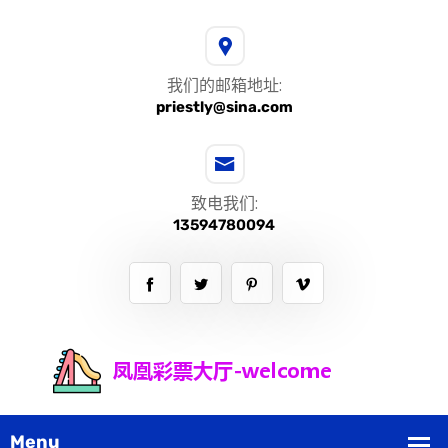
我们的邮箱地址:
priestly@sina.com
致电我们:
13594780094