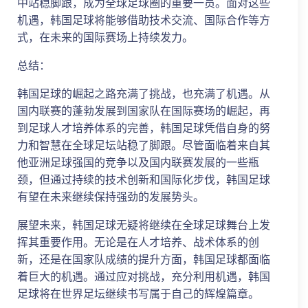
中站稳脚跟，成为全球足球圈的重要一员。面对这些
机遇，韩国足球将能够借助技术交流、国际合作等方
式，在未来的国际赛场上持续发力。
总结：
韩国足球的崛起之路充满了挑战，也充满了机遇。从
国内联赛的蓬勃发展到国家队在国际赛场的崛起，再
到足球人才培养体系的完善，韩国足球凭借自身的努
力和智慧在全球足坛站稳了脚跟。尽管面临着来自其
他亚洲足球强国的竞争以及国内联赛发展的一些瓶
颈，但通过持续的技术创新和国际化步伐，韩国足球
有望在未来继续保持强劲的发展势头。
展望未来，韩国足球无疑将继续在全球足球舞台上发
挥其重要作用。无论是在人才培养、战术体系的创
新，还是在国家队成绩的提升方面，韩国足球都面临
着巨大的机遇。通过应对挑战，充分利用机遇，韩国
足球将在世界足坛继续书写属于自己的辉煌篇章。