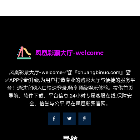
凤凰彩票大厅-welcome✅🏆『chuangbinuo.com』🏆
✅APP全新升级,为用户打造专业的购彩大厅与便捷的服务平
台！通过官网入口快速登录,畅享顶级娱乐体验。提供首页
导航、软件下载、平台信息,24小时专属客服在线,保障安
全、信誉与公平,尽在凤凰彩票官网。
导航