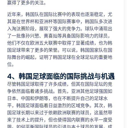
赢得了更多的关注。
近年来，韩国队在国际比赛中的表现也逐渐稳定，尤
其是在世界杯和亚洲杯等国际赛事中，韩国队多次进
入淘汰赛阶段，展现了强大的竞争力。球队中涌现出
了一批像孙兴慜、黄喜灿等具备国际影响力的球员，
他们不仅在欧洲五大联赛中取得了显著成绩，也为韩
国足球带来了更多的荣誉。可以说，韩国国家队在国
际舞台的崛起，证明了韩国足球在全球足坛的重要地
位。
4、韩国足球面临的国际挑战与机遇
尽管韩国足球取得了许多成绩，但其在国际足坛的竞
争依然面临着诸多挑战。首先，亚洲其他足球强国如
日本、中国和伊朗等，也在不断提升自己的足球水
平，韩国足球面临着日益激烈的区域竞争。其次，韩
国足球长期以来过于依赖欧洲联赛的球员，这虽然带
来了技术上的提升，但也使得国内联赛的水平一度受
限。如何平衡国际球员的引进与本土球员的发展，成