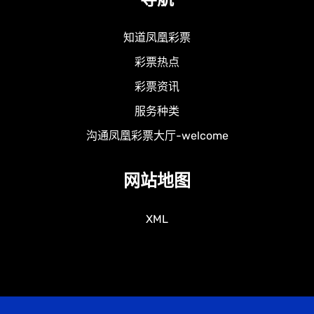
知道凤凰彩票
彩票热点
彩票资讯
服务种类
沟通凤凰彩票大厅-welcome
网站地图
XML