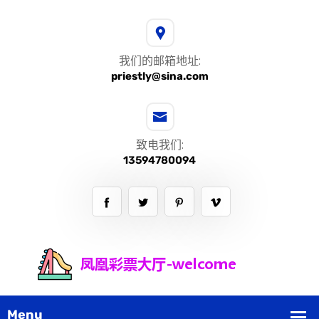
我们的邮箱地址:
priestly@sina.com
致电我们:
13594780094