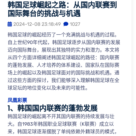
韩国足球崛起之路：从国内联赛到
国际舞台的挑战与机遇
2024-12-08 23:18:49
1027
韩国足球的崛起经历了一个充满挑战与机遇的过程。
自上世纪90年代起，韩国足球逐步从国内联赛的发展
迈向国际舞台，展现出其独特的实力和潜力。本文将
从四个方面详细阐述韩国足球崛起的路径：国内联赛
的蓬勃发展、人才培养的体系建设、国家队在国际赛
场上的崛起以及韩国足球面对的国际挑战和机遇。通
过这些方面的探讨，我们能够深入理解韩国足球在全
球足坛的地位变化以及未来的可能性。
凤凰彩票
1、韩国国内联赛的蓬勃发展
韩国足球的崛起离不开其国内联赛的持续发展与壮
大。自1983年韩国职业足球联赛（K联赛）成立以
来，韩国足球逐渐摆脱了单纯依赖外籍球员的模式，