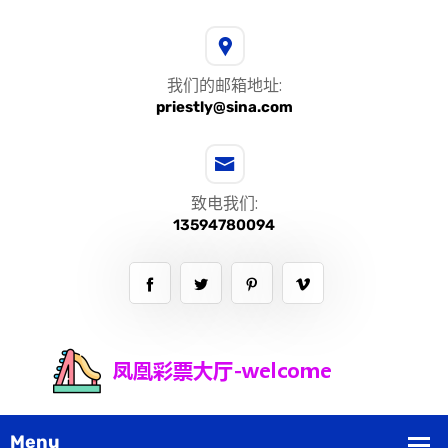
我们的邮箱地址:
priestly@sina.com
致电我们:
13594780094