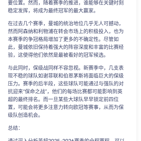
要位置。然而，随着赛季的推进，谁能够在关键时刻
稳定发挥，将成为最终冠军的最大赢家。
在过去几个赛季，曼城的统治地位几乎无人可撼动，
然而阿森纳和利物浦在转会市场上的积极投入，也为
本赛季的争冠格局增加了更多的不确定性。尽管如
此，曼城依旧保持着强大的阵容深度和丰富的比赛经
验，这使得他们依然是最被看好的冠军候选。
与此同时，保级战同样不容忽视。新赛季中，几支表
现不稳的球队如谢菲联和伯恩茅斯将面临巨大的保级
压力。赛季的后半段，这些球队可能通过与强队的对
抗迎来“保命之战”，他们的每场比赛都可能影响到英
超的最终排名。而一旦某些大球队早早锁定前四位
置，可能会将更多注意力转向欧冠等赛事，从而为保
级队创造机会。
总结：
通过深入分析英超2025-2026赛季的全程赛程，可以