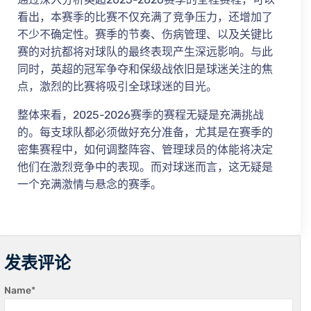
看出，本赛季的比赛不仅充满了竞争压力，还增加了
不少不确定性。赛季的节奏、伤病管理、以及关键比
赛的对抗都将对球队的最终表现产生深远影响。与此
同时，英超的冠军争夺和保级战依旧是球迷关注的焦
点，激烈的比赛将吸引全球球迷的目光。
整体来看，2025-2026赛季的赛程无疑是充满挑战
的。每支球队都必须做好充分准备，尤其是在赛季的
密集赛程中，如何调整阵容、管理球员的体能将决定
他们在激烈竞争中的表现。而对球迷而言，这无疑是
一个充满激情与悬念的赛季。
发表评论
Name
*