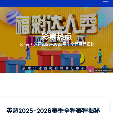
彩票热点
Home
英超2025-2026赛季全程赛程揭秘
英超2025-2026赛季全程赛程揭秘