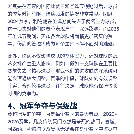
尤其是在连续的国际比赛日和圣诞节假期过后，球员
的恢复时间有限，伤病频发的情况非常常见。回顾
2024赛季，利物浦在圣诞期间失去了两名主力球员，
这一损失对他们的赛季表现产生了深远影响。而2025
年圣诞节期间，英超各大球队将面临更加密集的赛
事，伤病的管理将成为每个主帅不得不面对的难题。
此外，伤病不仅影响球队的整体实力，还对球队的战
术安排产生重大影响。例如，假如一支球队在重要比
赛前失去了核心球员，那么他们的进攻或防守系统可
能会遭遇较大调整。赛季的中段，球队如何有效调整
阵容、合理轮换球员，往往决定了球队能否保持较长
时间的竞争力。
4、冠军争夺与保级战
英超冠军的争夺一直是每个赛季的最大看点。2025-
2026赛季，几支传统豪门依然是争冠的热门，曼城、
阿森纳、利物浦以及曼联无疑会在整个赛季中占据重