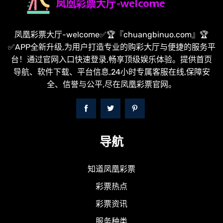
凤凰彩票大厅-welcome✅🏆『chuangbinuo.com』🏆
✅APP全新升级,为用户打造专业的购彩大厅与便捷的服务平
台！通过官网入口快速登录,畅享顶级娱乐体验。提供首页
导航、软件下载、平台信息,24小时专属客服在线,保障安
全、信誉与公平,尽在凤凰彩票官网。
导航
知道凤凰彩票
彩票热点
彩票资讯
服务种类