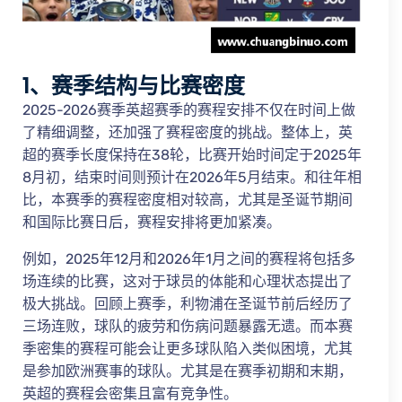
1、赛季结构与比赛密度
2025-2026赛季英超赛季的赛程安排不仅在时间上做
了精细调整，还加强了赛程密度的挑战。整体上，英
超的赛季长度保持在38轮，比赛开始时间定于2025年
8月初，结束时间则预计在2026年5月结束。和往年相
比，本赛季的赛程密度相对较高，尤其是圣诞节期间
和国际比赛日后，赛程安排将更加紧凑。
例如，2025年12月和2026年1月之间的赛程将包括多
场连续的比赛，这对于球员的体能和心理状态提出了
极大挑战。回顾上赛季，利物浦在圣诞节前后经历了
三场连败，球队的疲劳和伤病问题暴露无遗。而本赛
季密集的赛程可能会让更多球队陷入类似困境，尤其
是参加欧洲赛事的球队。尤其是在赛季初期和末期，
英超的赛程会密集且富有竞争性。