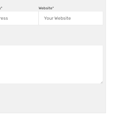
s
*
Website
*