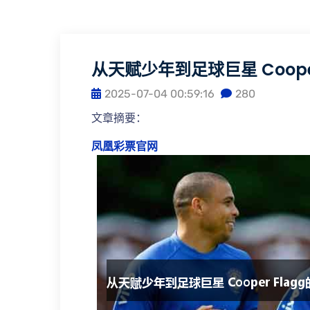
从天赋少年到足球巨星 Coop
2025-07-04 00:59:16
280
文章摘要：
凤凰彩票官网