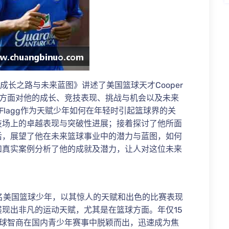
gg的成长之路与未来蓝图》讲述了美国篮球天才Cooper
四个方面对他的成长、竞技表现、挑战与机会以及未来
 Flagg作为天赋少年如何在年轻时引起篮球界的关
技场上的卓越表现与突破性进展；接着探讨了他所面
后，展望了他在未来篮球事业中的潜力与蓝图，如何
和真实案例分析了他的成就及潜力，让人对这位未来
，作为一名美国篮球少年，以其惊人的天赋和出色的比赛表现
现出非凡的运动天赋，尤其是在篮球方面。年仅15
的篮球智商在国内青少年赛事中脱颖而出，迅速成为焦