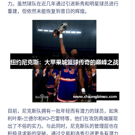
力。虽然球队在近几年通过引进新秀和明星球员进行
重建，但依然未能恢复到昔日的辉煌。
目前，尼克斯队拥有一批年轻而有潜力的球员，如朱
利叶斯·兰德尔和RJ·巴雷特等，他们在攻防两端展现
出了不俗的实力。与此同时，尼克斯队的管理层也在
积极寻求新的突破，通过交易和选秀引进更多有潜力