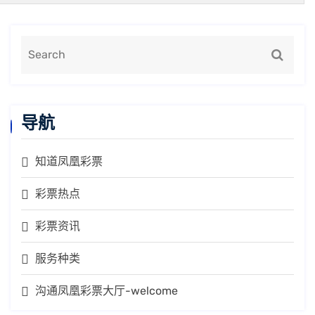
导航
知道凤凰彩票
彩票热点
彩票资讯
服务种类
沟通凤凰彩票大厅-welcome