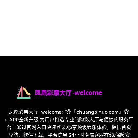
凤凰彩票大厅-welcome✅🏆『chuangbinuo.com』🏆
✅APP全新升级,为用户打造专业的购彩大厅与便捷的服务平
台！通过官网入口快速登录,畅享顶级娱乐体验。提供首页
导航、软件下载、平台信息,24小时专属客服在线,保障安