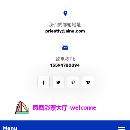
我们的邮箱地址:
priestly@sina.com
致电我们:
13594780094