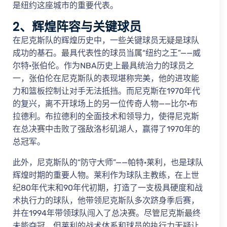
是纽约这座城市的重要代表。
2、辉煌阵容与关键球员
在尼克斯队的辉煌历史中，一些关键球员无疑是球队
成功的基石。最具代表性的球员当属“纽约之王”——威
尔特·张伯伦。作为NBA历史上最具统治力的球员之
一，张伯伦在尼克斯队的表现堪称完美，他的进攻能
力和篮板控制让对手无法抵挡。而尼克斯在1970年代
的复兴，离不开球场上的另一位传奇人物——比尔·布
拉德利。布拉德利的全面技术和领导力，使得尼克斯
在总决赛中击败了强敌洛杉矶湖人，赢得了1970年的
总冠军。
此外，尼克斯队的“防守大师”——帕特·莱利，也是球队
辉煌时期的重要人物。莱利作为球队主教练，在上世
纪80年代末和90年代初期，打造了一支极具硬度和战
术执行力的球队，他带领尼克斯队多次跻身季后赛，
并在1994年带领球队闯入了总决赛。尽管尼克斯最终
未能夺冠，但莱利的战术体系和球员的执行力无疑让