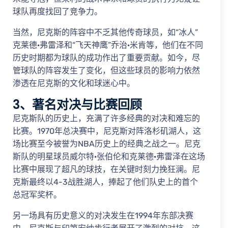
球队再度找回了竞争力。
当然，尼克斯的阵容中不乏其他传奇球员，如“冰人”
克莱德·弗雷泽和“飞天神鹰”乔治·米肯等，他们在不同
历史时期都为球队的成功作出了重要贡献。如今，尽
管球队的阵容发生了变化，但这些球员的影响力依然
渗透在尼克斯的文化和球迷心中。
3、著名对决与比赛回顾
尼克斯队的历史上，充满了许多经典的对决和难忘的
比赛。1970年总决赛中，尼克斯对阵洛杉矶湖人，这
场比赛至今被誉为NBA历史上的经典之战之一。尼克
斯队的明星球员威尔特·张伯伦和克莱德·弗雷泽在这场
比赛中展现了超凡的球技，在关键时刻力挽狂澜。尼
克斯最终以4-3战胜湖人，捧起了他们队史上的首个
总冠军奖杯。
另一场具有历史意义的对决发生在1994年东部决赛