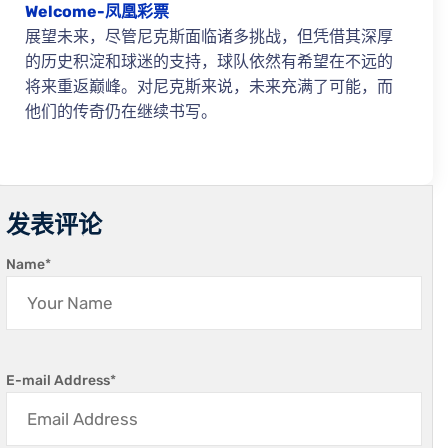
Welcome-凤凰彩票
展望未来，尽管尼克斯面临诸多挑战，但凭借其深厚
的历史积淀和球迷的支持，球队依然有希望在不远的
将来重返巅峰。对尼克斯来说，未来充满了可能，而
他们的传奇仍在继续书写。
发表评论
Name
*
E-mail Address
*