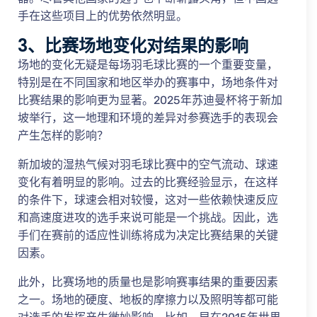
手在这些项目上的优势依然明显。
3、比赛场地变化对结果的影响
场地的变化无疑是每场羽毛球比赛的一个重要变量，
特别是在不同国家和地区举办的赛事中，场地条件对
比赛结果的影响更为显著。2025年苏迪曼杯将于新加
坡举行，这一地理和环境的差异对参赛选手的表现会
产生怎样的影响？
新加坡的湿热气候对羽毛球比赛中的空气流动、球速
变化有着明显的影响。过去的比赛经验显示，在这样
的条件下，球速会相对较慢，这对一些依赖快速反应
和高速度进攻的选手来说可能是一个挑战。因此，选
手们在赛前的适应性训练将成为决定比赛结果的关键
因素。
此外，比赛场地的质量也是影响赛事结果的重要因素
之一。场地的硬度、地板的摩擦力以及照明等都可能