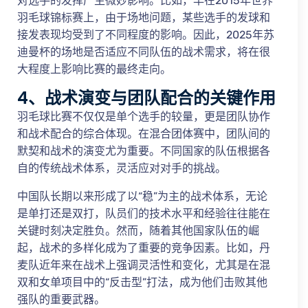
对选手的发挥产生微妙影响。比如，早在2015年世界
羽毛球锦标赛上，由于场地问题，某些选手的发球和
接发表现均受到了不同程度的影响。因此，2025年苏
迪曼杯的场地是否适应不同队伍的战术需求，将在很
大程度上影响比赛的最终走向。
4、战术演变与团队配合的关键作用
羽毛球比赛不仅仅是单个选手的较量，更是团队协作
和战术配合的综合体现。在混合团体赛中，团队间的
默契和战术的演变尤为重要。不同国家的队伍根据各
自的传统战术体系，灵活应对对手的挑战。
中国队长期以来形成了以“稳”为主的战术体系，无论
是单打还是双打，队员们的技术水平和经验往往能在
关键时刻决定胜负。然而，随着其他国家队伍的崛
起，战术的多样化成为了重要的竞争因素。比如，丹
麦队近年来在战术上强调灵活性和变化，尤其是在混
双和女单项目中的“反击型”打法，成为他们击败其他
强队的重要武器。