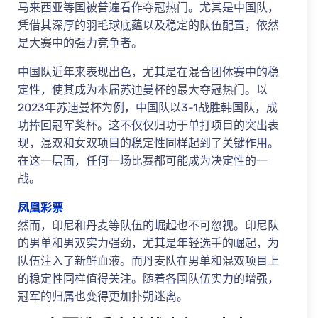
马来西亚等国被普遍看作夺冠热门。尤其是中国队，
凭借其深厚的羽毛球底蕴以及稳定的队伍配置，依然
是大赛中的强力竞争者。
中国队近年来表现出色，尤其是在混合团体赛中的稳
定性，使其成为本届苏迪曼杯的最大夺冠热门。以
2023年苏迪曼杯为例，中国队以3-1战胜韩国队，成
功捧回冠军奖杯。这不仅仅归功于单打项目的突出表
现，混双和女双项目的稳定性同样起到了关键作用。
在这一层面，任何一场比赛都可能成为决定性的一
战。
凤凰彩票
然而，印尼和丹麦等队伍的崛起也不可忽视。印尼队
的男单和男双实力强劲，尤其是年轻选手的崛起，为
队伍注入了新鲜血液。而丹麦队在男单和混双项目上
的稳定性同样值得关注。随着各国队伍实力的增强，
冠军的归属也变得更加扑朔迷离。