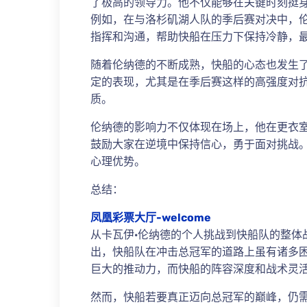
了极高的领导力。他不仅能够在关键时刻挺
例如，在与洛杉矶湖人队的季后赛对决中，
指挥和沟通，帮助快船在压力下保持冷静，
随着伦纳德的不断成熟，快船的心态也发生
定的表现，尤其是在季后赛这样的高强度对
质。
伦纳德的影响力不仅体现在场上，他在更衣
鼓励大家在逆境中保持信心，勇于面对挑战
心理优势。
总结：
凤凰彩票大厅-welcome
从卡瓦伊·伦纳德的个人挑战到快船队的整体
出，快船队在冲击总冠军的道路上虽有诸多
巨大的推动力，而快船的阵容深度和战术灵
然而，快船若要真正迈向总冠军的巅峰，仍