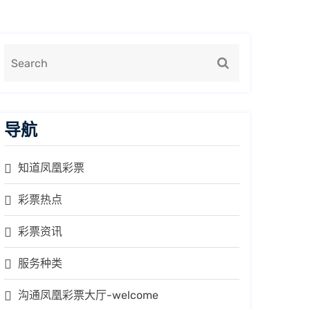
导航
知道凤凰彩票
彩票热点
彩票资讯
服务种类
沟通凤凰彩票大厅-welcome