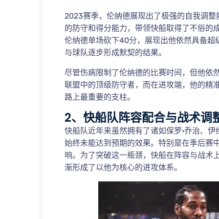
2023赛季，伦纳德展现出了极强的自我调
的防守和得分能力，带领快船取得了不俗的
伦纳德单场砍下40分，展现出他依然具备超
与球队逐步形成默契的结果。
尽管伤病限制了伦纳德的比赛时间，但他依
联盟中的顶级防守者，而在进攻端，他的精
路上最重要的支柱。
2、快船队阵容配合与战术调
快船队近年来虽然拥有了诸如保罗·乔治、伊
始终未能达到预期的效果。特别是在季后赛
响。为了突破这一瓶颈，快船在阵容与战术
渐形成了以他为核心的进攻体系。