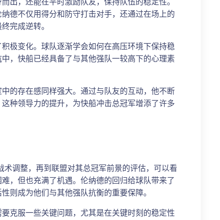
身而出，还能在平时激励队友，保持队伍的稳定性。
伦纳德不仅用得分和防守打击对手，还通过在场上的
最终完成逆转。
了积极变化。球队逐渐学会如何在高压环境下保持稳
抗中，快船已经具备了与其他强队一较高下的心理素
室中的存在感同样强大。通过与队友的互动，他不断
。这种领导力的提升，为快船冲击总冠军增添了许多
战术调整，再到联盟对其总冠军前景的评估，可以看
困难，但也充满了机遇。伦纳德的回归给球队带来了
活性则成为他们与其他强队抗衡的重要保障。
需要克服一些关键问题，尤其是在关键时刻的稳定性