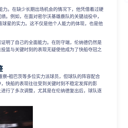
整能力。在缺少长期出场机会的情况下，他凭借着过硬
成绩。例如，在面对密尔沃基雄鹿队的关键战役中，
级球星的实力。这不仅是他个人能力的体现，也是他
然证明了自己的全面能力。在防守端，伦纳德仍然是
准投篮与关键时刻的表现无疑使他成为了快船夺冠之
整
维察·祖巴茨等多位实力派球员，但球队的阵容配合
中，快船的表现往往受到关键时刻不稳定发挥的影
上进行了多次调整，尤其是在伦纳德复出后，球队逐