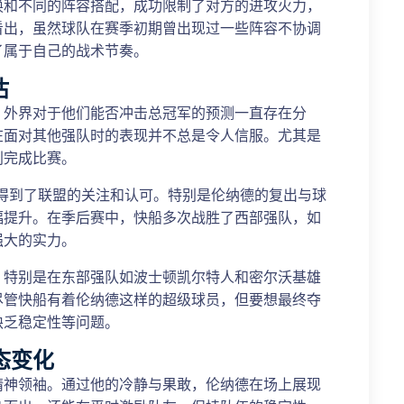
换和不同的阵容搭配，成功限制了对方的进攻火力，
看出，虽然球队在赛季初期曾出现过一些阵容不协调
了属于自己的战术节奏。
估
，外界对于他们能否冲击总冠军的预测一直存在分
在面对其他强队时的表现并不总是令人信服。尤其是
利完成比赛。
渐得到了联盟的关注和认可。特别是伦纳德的复出与球
幅提升。在季后赛中，快船多次战胜了西部强队，如
强大的实力。
，特别是在东部强队如波士顿凯尔特人和密尔沃基雄
尽管快船有着伦纳德这样的超级球员，但要想最终夺
缺乏稳定性等问题。
态变化
精神领袖。通过他的冷静与果敢，伦纳德在场上展现