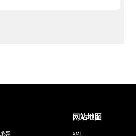
网站地图
凰彩票
XML