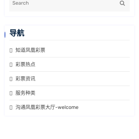
导航
知道凤凰彩票
彩票热点
彩票资讯
服务种类
沟通凤凰彩票大厅-welcome