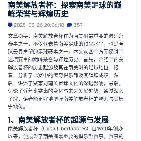
南美解放者杯：探索南美足球的巅
峰荣誉与辉煌历史
2025-05-26 20:06:18
357
文章摘要：南美解放者杯作为南美洲最重要的俱乐部
赛事之一，不仅代表着南美足球的顶尖水平，也是全
球最具声望的足球赛事之一。本文从四个方面探讨了
这项赛事的巅峰荣誉与辉煌历史。首先，介绍了南美
解放者杯的历史起源及其在南美洲的足球地位；接
着，分析了比赛中的传奇俱乐部及其辉煌成绩；然
后，讲述了赛事对南美足球文化的深远影响；最后，
讨论了近年来赛事的变化与未来发展趋势。通过深入
了解，读者能更好地把握南美解放者杯的魅力与其历
史地位。
1、南美解放者杯的起源与发展
南美解放者杯（Copa Libertadores）自1960年创办
以来，便成为了南美洲最重要的俱乐部赛事。赛事的