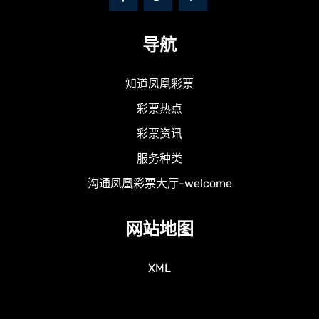
导航
知道凤凰彩票
彩票热点
彩票资讯
服务种类
沟通凤凰彩票大厅-welcome
网站地图
XML