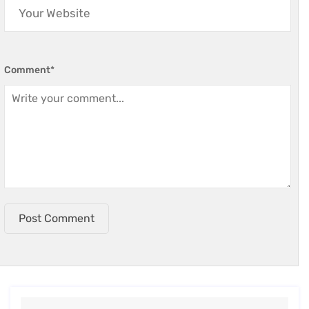
Comment
*
Post Comment