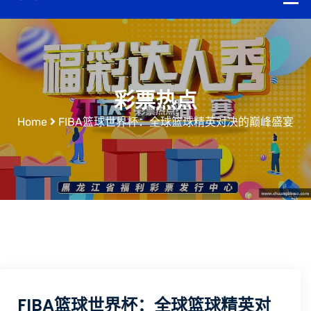
彩票热点
Home
FIBA篮球世界杯：全球篮球精英对决的巅峰盛宴
FIBA篮球世界杯：全球篮球精英对