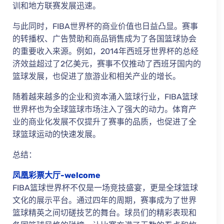
训和地方联赛发展迅速。
与此同时，FIBA世界杯的商业价值也日益凸显。赛事
的转播权、广告赞助和商品销售成为了各国篮球协会
的重要收入来源。例如，2014年西班牙世界杯的总经
济效益超过了2亿美元，赛事不仅推动了西班牙国内的
篮球发展，也促进了旅游业和相关产业的增长。
随着越来越多的企业和资本涌入篮球行业，FIBA篮球
世界杯也为全球篮球市场注入了强大的动力。体育产
业的商业化发展不仅提升了赛事的品质，也促进了全
球篮球运动的快速发展。
总结：
凤凰彩票大厅-welcome
FIBA篮球世界杯不仅是一场竞技盛宴，更是全球篮球
文化的展示平台。通过四年的周期，赛事成为了世界
篮球精英之间切磋技艺的舞台。球员们的精彩表现和