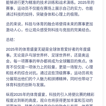
能够进行更为精准的技术训练和战术演练。2025年的
赛事，运动员不仅能在赛场上展示自己的实力，也能
通过科技的加持，突破身体和心理上的极限。
总的来说，科技与体育的融合将使得未来的赛事更加
激动人心，也让观众感受到科技与竞技的完美结合。
总结：
2025年的体育盛宴无疑是全球体育爱好者的年度盛
事。无论是乒乓球世界杯、足球世界杯，还是奥运
会，每一项赛事的举办都将成为全球瞩目的焦点。体
育不仅仅是一项体力上的较量，更是一场智力、心理
和技术的综合对抗。通过这些顶级赛事，运动员将充
分展现出他们的个人魅力和拼搏精神，同时也带动了
体育科技的创新与发展。
纵观2025年的体育盛宴，科技的引入将使比赛的精彩
程度达到新的高度，观众也将获得更加丰富和互动的