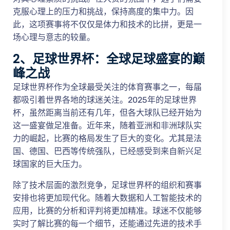
克服心理上的压力和挑战，保持高度的集中力。因
此，这项赛事将不仅仅是体力和技术的比拼，更是一
场心理与意志的较量。
2、足球世界杯：全球足球盛宴的巅
峰之战
足球世界杯作为全球最受关注的体育赛事之一，每届
都吸引着世界各地的球迷关注。2025年的足球世界
杯，虽然距离当前还有几年，但各大球队已经开始为
这一盛宴做足准备。近年来，随着亚洲和非洲球队实
力的崛起，比赛的格局发生了巨大的变化。尤其是法
国、德国、巴西等传统强队，已经感受到来自新兴足
球国家的巨大压力。
除了技术层面的激烈竞争，足球世界杯的组织和赛事
安排也将更加现代化。随着大数据和人工智能技术的
应用，比赛的分析和评判将更加精准。球迷不仅能够
实时了解比赛的每一个细节，还能通过先进的技术手