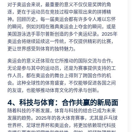
对于奥运会来说，最重要的意义不仅仅是奖牌的角
逐，更在于运动员在竞技过程中展现出来的拼搏精
神。回顾历史，每一届奥运会都有许多令人难以忘怀
的瞬间，例如刘翔在雅典奥运会上夺金的瞬间，或是
美国游泳选手菲尔普斯创造的多个奥运纪录。2025年
奥运会将继续延续这一传统，不仅提供精彩的比赛，
更让世界感受到体育的独特魅力。
奥运会的意义还体现在它所推动的国际交流与合作。
无论是参与其中的运动员，还是为赛事提供支持的工
作人员，都在奥运会的舞台上得到了跨国合作的机
会。这种全球性的体育盛宴，不仅能够促进各国之间
的友谊，也能够推动体育文化的传承与创新。
4、科技与体育：合作共赢的新局面
随着科技的不断发展，体育与科技的结合已成为未来
发展的趋势。2025年的各大体育赛事，尤其是乒乓球
世界杯、足球世界杯和奥运会，将更加依赖现代科技