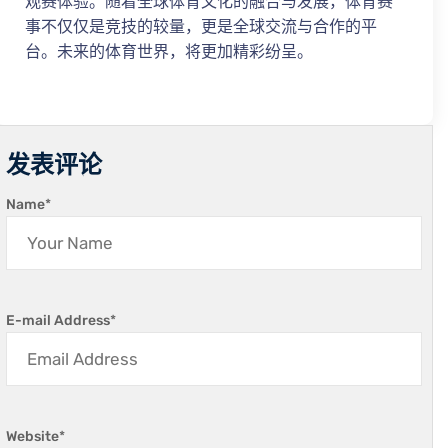
观赛体验。随着全球体育文化的融合与发展，体育赛
事不仅仅是竞技的较量，更是全球交流与合作的平
台。未来的体育世界，将更加精彩纷呈。
发表评论
Name
*
E-mail Address
*
Website
*