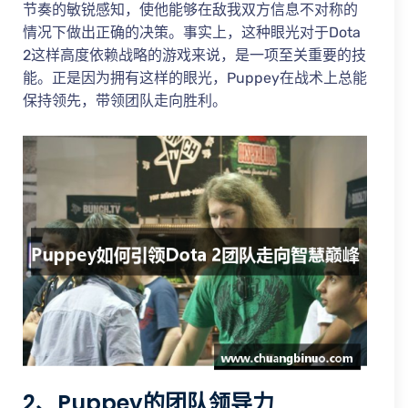
节奏的敏锐感知，使他能够在敌我双方信息不对称的
情况下做出正确的决策。事实上，这种眼光对于Dota
2这样高度依赖战略的游戏来说，是一项至关重要的技
能。正是因为拥有这样的眼光，Puppey在战术上总能
保持领先，带领团队走向胜利。
2、Puppey的团队领导力