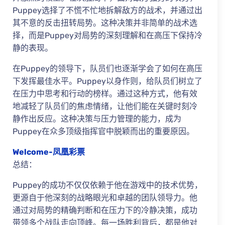
Puppey选择了不慌不忙地拆解敌方的战术，并通过出
其不意的反击扭转局势。这种决策并非简单的战术选
择，而是Puppey对局势的深刻理解和在高压下保持冷
静的表现。
在Puppey的领导下，队员们也逐渐学会了如何在高压
下发挥最佳水平。Puppey以身作则，给队员们树立了
在压力中思考和行动的榜样。通过这种方式，他有效
地减轻了队员们的焦虑情绪，让他们能在关键时刻冷
静作出反应。这种决策与压力管理的能力，成为
Puppey在众多顶级指挥官中脱颖而出的重要原因。
Welcome-凤凰彩票
总结：
Puppey的成功不仅仅依赖于他在游戏中的技术优势，
更源自于他深刻的战略眼光和卓越的团队领导力。他
通过对局势的精确判断和在压力下的冷静决策，成功
带领多个战队走向顶峰。每一场胜利背后，都是他对