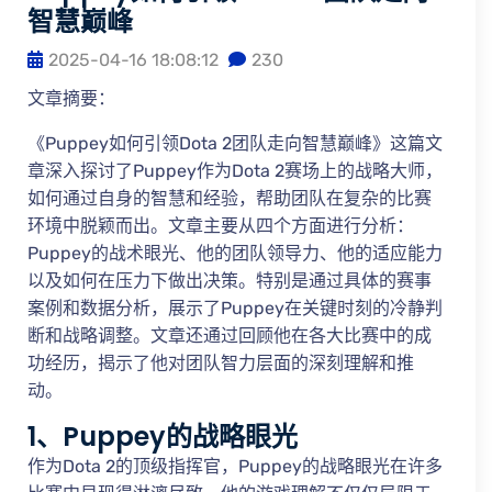
智慧巅峰
2025-04-16 18:08:12
230
文章摘要：
《Puppey如何引领Dota 2团队走向智慧巅峰》这篇文
章深入探讨了Puppey作为Dota 2赛场上的战略大师，
如何通过自身的智慧和经验，帮助团队在复杂的比赛
环境中脱颖而出。文章主要从四个方面进行分析：
Puppey的战术眼光、他的团队领导力、他的适应能力
以及如何在压力下做出决策。特别是通过具体的赛事
案例和数据分析，展示了Puppey在关键时刻的冷静判
断和战略调整。文章还通过回顾他在各大比赛中的成
功经历，揭示了他对团队智力层面的深刻理解和推
动。
1、Puppey的战略眼光
作为Dota 2的顶级指挥官，Puppey的战略眼光在许多