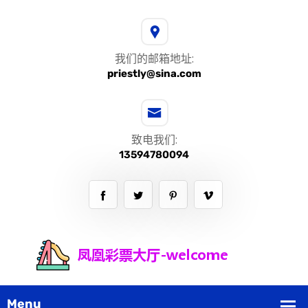
我们的邮箱地址:
priestly@sina.com
致电我们:
13594780094