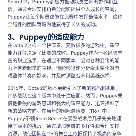
Secret中，Puppey都极力推动队员之间的协作和互
信。通过合理安排角色分配和提供个人成长的空间，
Puppey让每个队员都能在比赛中发挥最佳水平，这种
全局性的团队管理为他赢得了长久的成功。
3、Puppey的适应能力
在Dota 2这样一个快节奏、变数极多的游戏中，适应
能力往往决定了比赛的成败。Puppey作为一名经验丰
富的职业选手，在适应不同版本、应对各种变化的能
力上有着超常的表现。他能够迅速分析版本变化对游
戏整体节奏的影响，并及时调整战术和英雄选择。
2016年，Dota 2的版本更新引入了新的物品和机制，
许多战队在这个版本中处于适应期。然而，Puppey凭
借他敏锐的游戏感知和强大的适应能力，迅速找到了
新的战略方向。在当年的国际邀请赛（TI6）中，
Puppey带领Team Secret在调整战术后几乎完美地迎
接了版本的挑战。通过增加英雄的多样性和合理安排
资源，他使团队在TI6的舞台上依旧保持了极高的竞争