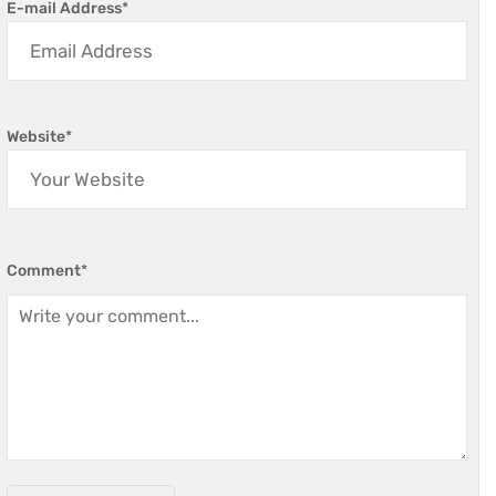
E-mail Address
*
Website
*
Comment
*