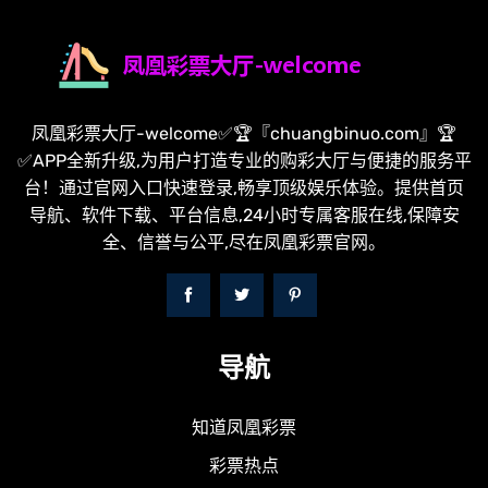
凤凰彩票大厅-welcome✅🏆『chuangbinuo.com』🏆
✅APP全新升级,为用户打造专业的购彩大厅与便捷的服务平
台！通过官网入口快速登录,畅享顶级娱乐体验。提供首页
导航、软件下载、平台信息,24小时专属客服在线,保障安
全、信誉与公平,尽在凤凰彩票官网。
导航
知道凤凰彩票
彩票热点