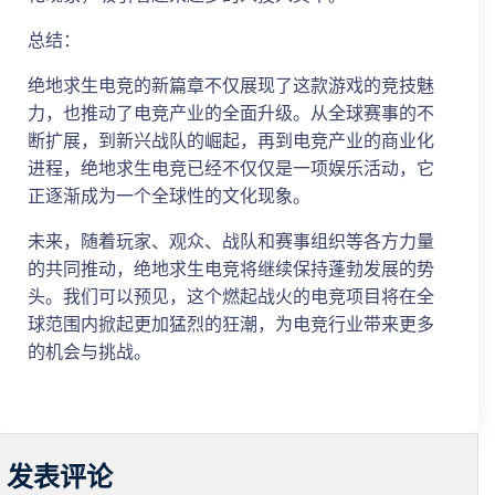
总结：
绝地求生电竞的新篇章不仅展现了这款游戏的竞技魅
力，也推动了电竞产业的全面升级。从全球赛事的不
断扩展，到新兴战队的崛起，再到电竞产业的商业化
进程，绝地求生电竞已经不仅仅是一项娱乐活动，它
正逐渐成为一个全球性的文化现象。
未来，随着玩家、观众、战队和赛事组织等各方力量
的共同推动，绝地求生电竞将继续保持蓬勃发展的势
头。我们可以预见，这个燃起战火的电竞项目将在全
球范围内掀起更加猛烈的狂潮，为电竞行业带来更多
的机会与挑战。
发表评论