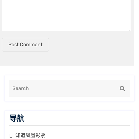
Post Comment
导航
知道凤凰彩票