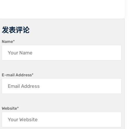
发表评论
Name
*
E-mail Address
*
Website
*