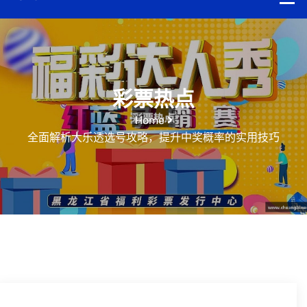
彩票热点
Home
全面解析大乐透选号攻略，提升中奖概率的实用技巧