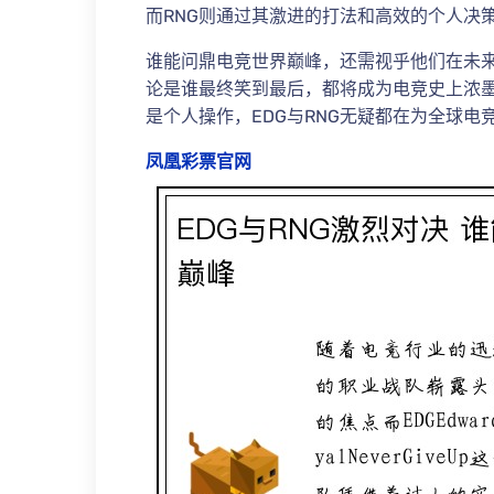
而RNG则通过其激进的打法和高效的个人决
谁能问鼎电竞世界巅峰，还需视乎他们在未来
论是谁最终笑到最后，都将成为电竞史上浓
是个人操作，EDG与RNG无疑都在为全球
凤凰彩票官网