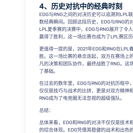
4、历史对抗中的经典时刻
EDG与RNG之间的对决历史可以追溯到LP
数经典瞬间。回顾这段历史，EDG与RNG的
LPL夏季赛的决赛中，EDG与RNG展开了
赢得了胜利，这一场比赛也成为了LPL赛区
更值得一提的是，2021年EDG和RNG在LP
胜。这一场比赛的悬念迭起，双方在赛场上的
凡的决策和团队协作，最终战胜了RNG。这
了基础。
在过去的数年里，EDG与RNG的对抗历程
仅仅是技巧与战术的比拼，更是对双方精神和
RNG成为了电竞圈无法忽视的超级强队。
总结：
总体来看，EDG和RNG的对决不仅仅是技
的综合体现。EDG凭借其稳健的战术和出色