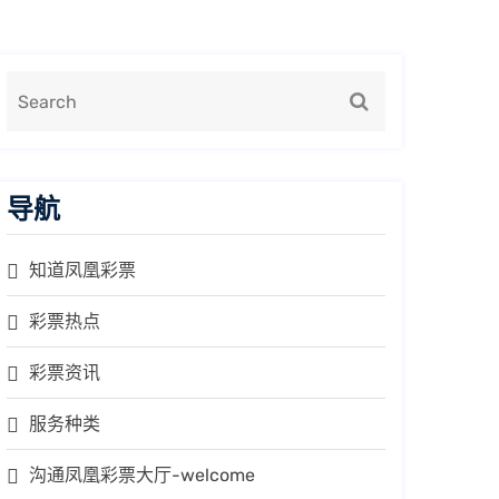
导航
知道凤凰彩票
彩票热点
彩票资讯
服务种类
沟通凤凰彩票大厅-welcome