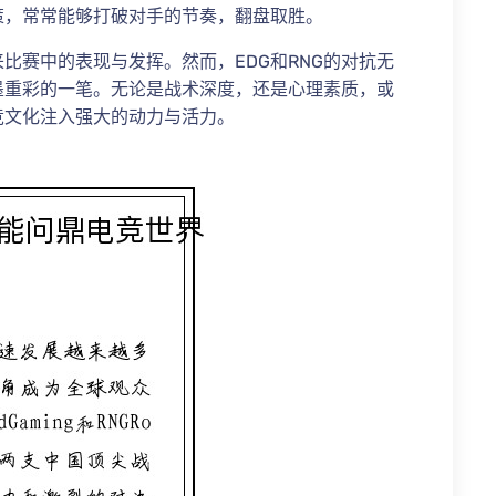
策，常常能够打破对手的节奏，翻盘取胜。
比赛中的表现与发挥。然而，EDG和RNG的对抗无
墨重彩的一笔。无论是战术深度，还是心理素质，或
电竞文化注入强大的动力与活力。