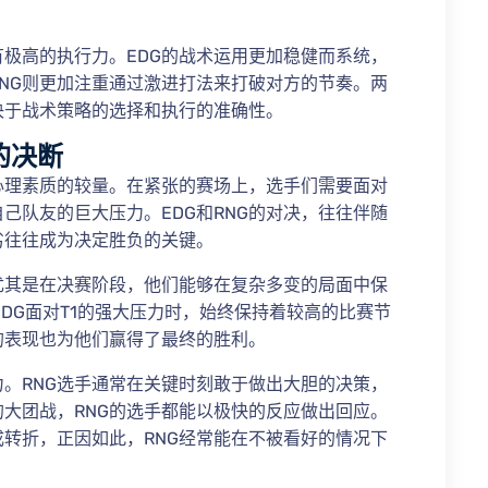
极高的执行力。EDG的战术运用更加稳健而系统，
NG则更加注重通过激进打法来打破对方的节奏。两
决于战术策略的选择和执行的准确性。
的决断
心理素质的较量。在紧张的赛场上，选手们需要面对
己队友的巨大压力。EDG和RNG的对决，往往伴随
劣往往成为决定胜负的关键。
尤其是在决赛阶段，他们能够在复杂多变的局面中保
EDG面对T1的强大压力时，始终保持着较高的比赛节
的表现也为他们赢得了最终的胜利。
力。RNG选手通常在关键时刻敢于做出大胆的决策，
大团战，RNG的选手都能以极快的反应做出回应。
转折，正因如此，RNG经常能在不被看好的情况下