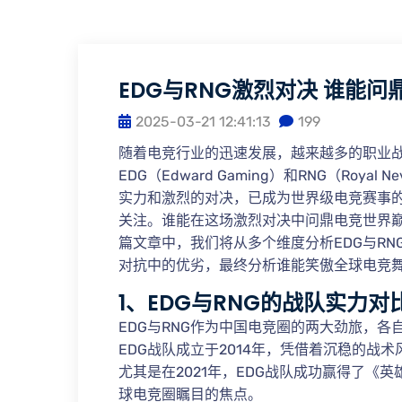
EDG与RNG激烈对决 谁能
2025-03-21 12:41:13
199
随着电竞行业的迅速发展，越来越多的职业
EDG（Edward Gaming）和RNG（Roya
实力和激烈的对决，已成为世界级电竞赛事
关注。谁能在这场激烈对决中问鼎电竞世界
篇文章中，我们将从多个维度分析EDG与R
对抗中的优劣，最终分析谁能笑傲全球电竞
1、EDG与RNG的战队实力对
EDG与RNG作为中国电竞圈的两大劲旅，
EDG战队成立于2014年，凭借着沉稳的战
尤其是在2021年，EDG战队成功赢得了《
球电竞圈瞩目的焦点。