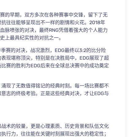
L联赛的早期，双方多次在各种赛事中交锋，留下了无
对抗往往能够呈现出不一样的剧情和火花。2018年
令人血脉喷张的对决，最终RNG凭借着强大的个人能力
历史上最具纪实性的对抗之一。
L春季赛的对决，战况激烈，EDG最终以3:2的比分险
表现堪称顶尖，特别是在决胜局中，EDG展现了超
场比赛的胜利为EDG后来在全球总决赛中的成功奠定
中，涌现了无数值得铭记的经典时刻。每一场比赛都不
意志的终极考验。正是这些经典对决，才让EDG与
术和战术的较量，更是心理素质、历史背景和队伍文化
的执行力，往往能在关键时刻展现出强大的稳定性；