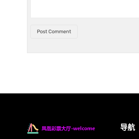
Post Comment
导航