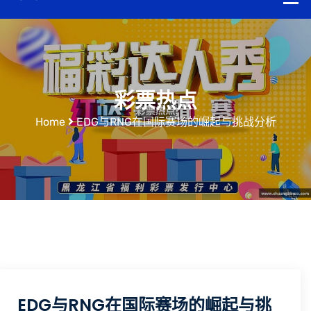
彩票热点
Home
EDG与RNG在国际赛场的崛起与挑战分析
EDG与RNG在国际赛场的崛起与挑