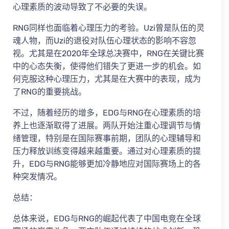
心理素质的波动导致了不必要的失误。
RNG同样也面临着心理压力的考验。Uzi曾是队伍的灵
魂人物，而Uzi的退役对队伍心理状态的影响不容忽
视。尤其是在2020年全球总决赛中，RNG在关键比赛
中的心态失衡，使得他们错失了更进一步的机会。如
何克服这种心理压力，尤其是在大赛中的表现，成为
了RNG的重要挑战。
不过，随着经历的增多，EDG与RNG在心理素质的培
养上也逐渐取得了进展。两队开始注重心理调节与情
绪管理，特别是在国际赛事前期，团队的心理辅导和
压力释放训练变得越来越重要。通过对心理素质的提
升，EDG与RNG能够更加冷静地应对国际赛场上的各
种突发情况。
总结：
总体来说，EDG与RNG的崛起代表了中国电竞在全球