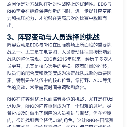
原因便是对方战队在针对性战略上的优越性。EDG与
RNG需要在继续保持创新的同时，进一步提升应变能
力和抗压能力，才能够在更高层次的比赛中脱颖而
出。
3、阵容变动与人员选择的挑战
阵容变动是EDG与RNG在国际赛场上所面临的重要挑
战之一。尤其是在电竞圈，人员变动往往直接影响到
战队的整体表现。EDG自2015年以来，经历了多次人
员更替，尤其是核心选手的更换。随着时间的推移，
队员们的配合度和默契度成为决定战队成败的重要因
素。特别是在队伍中的核心位置，像打野、ADC等角
色的变动，常常需要时间来调整和磨合。
RNG在阵容调整上也面临着类似的挑战，尤其是在Uzi
退役后，RNG的阵容重组成为了一个艰难的过程。尽
管RNG及时做出了相应的人员引进与调整，但在短期
内，很难找到完全替代Uzi的角色，这让RNG在国际赛