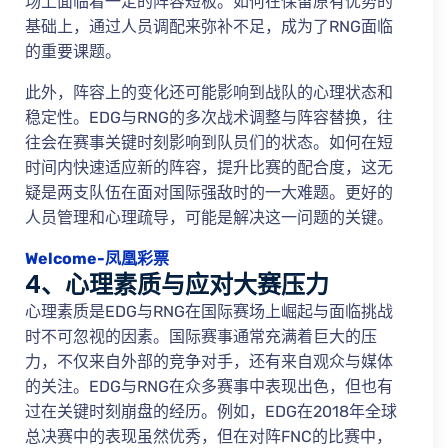
场上面临着一定的阵容短板。如何在保留原有优势的
基础上，通过人员调配来弥补不足，成为了RNG面临
的重要课题。
此外，阵容上的变化还可能影响到战队的心理状态和
稳定性。EDG与RNG的多次战术调整与阵容替换，往
往会在赛事关键时刻影响到队员们的状态。如何在短
时间内快速适应新的阵容，提升比赛的配合度，这无
疑是两支队伍在面对国际强敌时的一大难题。更好的
人员管理和心理疏导，可能是解决这一问题的关键。
Welcome-凤凰彩票
4、心理素质与应对大赛压力
心理素质是EDG与RNG在国际赛场上崛起与面临挑战
时不可忽视的因素。国际赛事通常充满着巨大的压
力，不仅来自外部的竞争对手，还有来自观众与媒体
的关注。EDG与RNG在众多赛事中表现出色，但也有
过在关键时刻崩盘的经历。例如，EDG在2018年全球
总决赛中的表现虽然优秀，但在对阵FNC的比赛中，