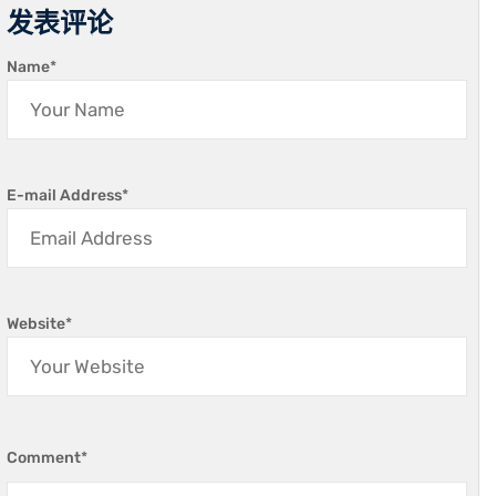
发表评论
Name
*
E-mail Address
*
Website
*
Comment
*