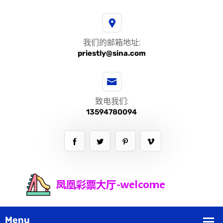
我们的邮箱地址:
priestly@sina.com
致电我们:
13594780094