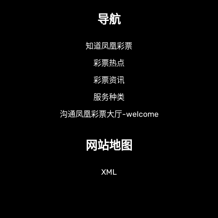
导航
知道凤凰彩票
彩票热点
彩票资讯
服务种类
沟通凤凰彩票大厅-welcome
网站地图
XML