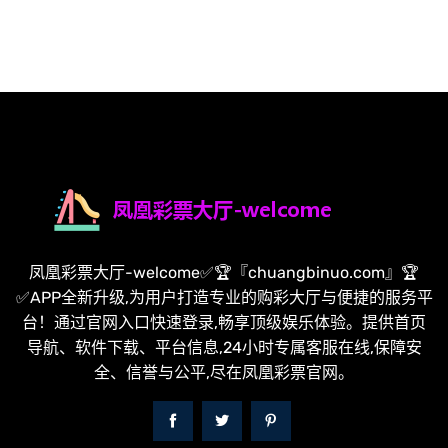
凤凰彩票大厅-welcome✅🏆『chuangbinuo.com』🏆
✅APP全新升级,为用户打造专业的购彩大厅与便捷的服务平
台！通过官网入口快速登录,畅享顶级娱乐体验。提供首页
导航、软件下载、平台信息,24小时专属客服在线,保障安
全、信誉与公平,尽在凤凰彩票官网。