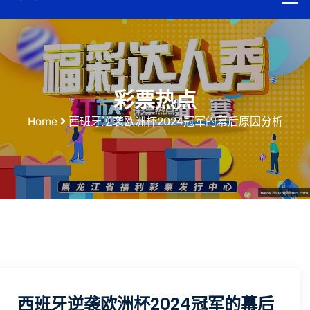
彩票热点
Home
西班牙逆袭欧洲杯2024冠军的幕后原因分析
西班牙逆袭欧洲杯2024冠军的幕后