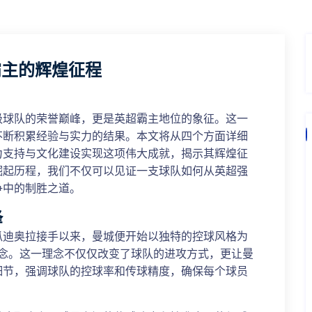
霸主的辉煌征程
级球队的荣誉巅峰，更是英超霸主地位的象征。这一
不断积累经验与实力的结果。本文将从四个方面详细
力支持与文化建设实现这项伟大成就，揭示其辉煌征
崛起历程，我们不仅可以见证一支球队如何从英超强
争中的制胜之道。
锋
瓜迪奥拉接手以来，曼城便开始以独特的控球风格为
术理念。这一理念不仅仅改变了球队的进攻方式，更让曼
细节，强调球队的控球率和传球精度，确保每个球员