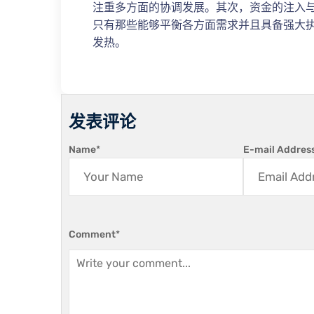
注重多方面的协调发展。其次，资金的注入
只有那些能够平衡各方面需求并且具备强大
发热。
发表评论
Name
*
E-mail Addres
Comment
*