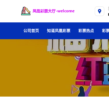
公司首页
知道凤凰彩票
彩票热点
彩