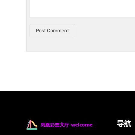
Post Comment
导航