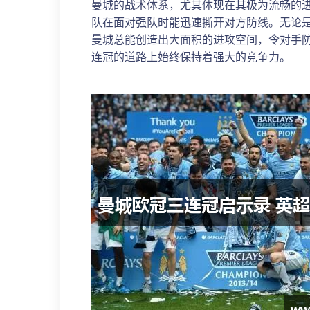
曼城的战术体系，尤其体现在其极为流畅的
队在面对强队时能迅速撕开对方防线。无论
曼城总能创造出大面积的进攻空间，令对手
连冠的道路上始终保持着强大的竞争力。