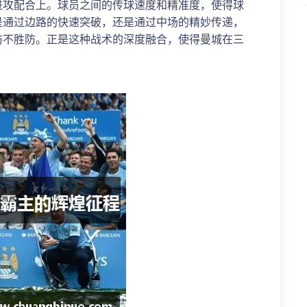
进攻配合上。球员之间的传球速度和精准度，使得球
是通过边路的快速突破，还是通过中场的精妙传递，
防不胜防。正是这种战术的深度融合，使得曼城在三