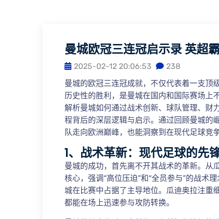
曼城欧冠三连冠启示录 英超
2025-02-12 20:06:53
238
曼城的欧冠三连冠成就，不仅代表着一支顶
历史性的胜利，是曼城在国内和国际赛场上
解析曼城如何通过战术创新、球队管理、财
程背后的深层逻辑与启示。通过回顾曼城的
队走向欧洲巅峰，也能洞察到在现代足球竞
1、战术革新：现代足球的先
曼城的成功，首先离不开其战术的革新。从
核心，强调“高位压迫”和“全员参与”的战
城在比赛中占据了主导地位。瓜迪奥拉注重
都能在场上迅速参与攻防转换。