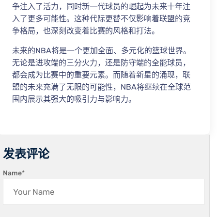
争注入了活力，同时新一代球员的崛起为未来十年注
入了更多可能性。这种代际更替不仅影响着联盟的竞
争格局，也深刻改变着比赛的风格和打法。
未来的NBA将是一个更加全面、多元化的篮球世界。
无论是进攻端的三分火力，还是防守端的全能球员，
都会成为比赛中的重要元素。而随着新星的涌现，联
盟的未来充满了无限的可能性，NBA将继续在全球范
围内展示其强大的吸引力与影响力。
发表评论
Name
*