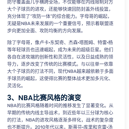
防守覆盖面几乎横跨全场，不仅能够在内线限制对方
大个子球员的进攻，还能够快速回防封盖外线投篮，
充分体现了“攻防一体”的综合能力。字母哥的崛起，
无疑是NBA未来发展的一个重要信号，预示着联盟逐
步向更加全面、攻防均衡的方向发展。
除了字母哥，像卢卡·东契奇、杰森·塔图姆、特雷·杨
等年轻球员也迅速崛起，成为未来的超级巨星。他们
各自在进攻端的创新性和灵活性，以及日益成熟的领
导力，逐步改变了传统的比赛模式。与以往单一依靠
大个子球员的打法不同，现代NBA越来越依赖于多面
手球员的崛起，这使得比赛的整体战术更加多元化、
灵活化。
3、NBA比赛风格的演变
NBA的比赛风格随着时间的推移发生了显著变化。从
早期的传统内线主导战术，到近些年以三分球为核心
的打法，NBA的进攻风格逐渐多样化，战术的复杂度
也不断提升。2010年代以来，斯蒂芬·库里和克雷·汤