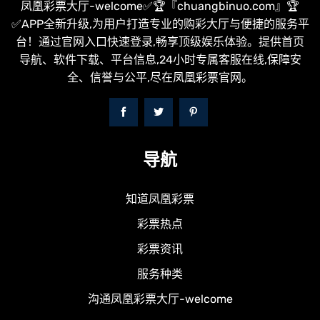
凤凰彩票大厅-welcome✅🏆『chuangbinuo.com』🏆
✅APP全新升级,为用户打造专业的购彩大厅与便捷的服务平
台！通过官网入口快速登录,畅享顶级娱乐体验。提供首页
导航、软件下载、平台信息,24小时专属客服在线,保障安
全、信誉与公平,尽在凤凰彩票官网。
导航
知道凤凰彩票
彩票热点
彩票资讯
服务种类
沟通凤凰彩票大厅-welcome