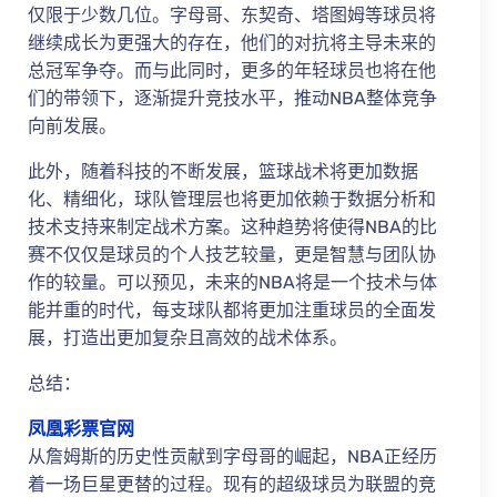
仅限于少数几位。字母哥、东契奇、塔图姆等球员将
继续成长为更强大的存在，他们的对抗将主导未来的
总冠军争夺。而与此同时，更多的年轻球员也将在他
们的带领下，逐渐提升竞技水平，推动NBA整体竞争
向前发展。
此外，随着科技的不断发展，篮球战术将更加数据
化、精细化，球队管理层也将更加依赖于数据分析和
技术支持来制定战术方案。这种趋势将使得NBA的比
赛不仅仅是球员的个人技艺较量，更是智慧与团队协
作的较量。可以预见，未来的NBA将是一个技术与体
能并重的时代，每支球队都将更加注重球员的全面发
展，打造出更加复杂且高效的战术体系。
总结：
凤凰彩票官网
从詹姆斯的历史性贡献到字母哥的崛起，NBA正经历
着一场巨星更替的过程。现有的超级球员为联盟的竞