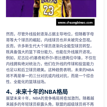
然而，尽管外线投射逐渐占据主导地位，但随着字母
哥等大个球员的崛起，内线球员也并未被完全忽视。
反而，许多新生代大个球员逐渐向全能型球员转型，
既具备强大的篮下得分能力，也能在外线展开进攻。
例如，尼古拉·约基奇和乔尔·恩比德两位中锋，不仅在
内线拥有绝对统治力，他们在外线的传球和投篮能力
也足以和后卫球员媲美。这种趋势表明，未来的NBA
将不再是单一的三分对抗或内线对抗，而是一个综合
性、全能化的篮球战场。
4、未来十年的NBA格局
展望未来十年，NBA的竞争格局将愈加激烈。随着越
来越多的年轻球员崭露头角，联盟的超级球员将不再