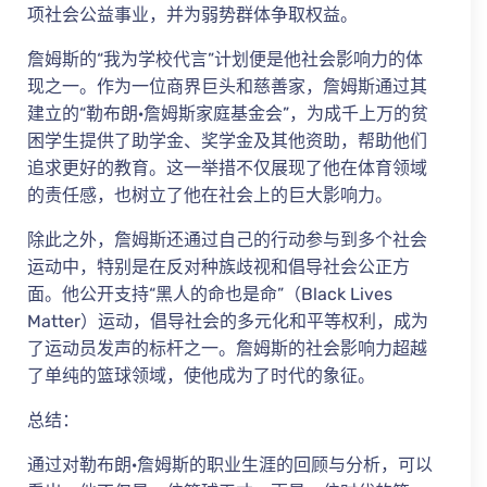
项社会公益事业，并为弱势群体争取权益。
詹姆斯的“我为学校代言”计划便是他社会影响力的体
现之一。作为一位商界巨头和慈善家，詹姆斯通过其
建立的“勒布朗·詹姆斯家庭基金会”，为成千上万的贫
困学生提供了助学金、奖学金及其他资助，帮助他们
追求更好的教育。这一举措不仅展现了他在体育领域
的责任感，也树立了他在社会上的巨大影响力。
除此之外，詹姆斯还通过自己的行动参与到多个社会
运动中，特别是在反对种族歧视和倡导社会公正方
面。他公开支持“黑人的命也是命”（Black Lives
Matter）运动，倡导社会的多元化和平等权利，成为
了运动员发声的标杆之一。詹姆斯的社会影响力超越
了单纯的篮球领域，使他成为了时代的象征。
总结：
通过对勒布朗·詹姆斯的职业生涯的回顾与分析，可以