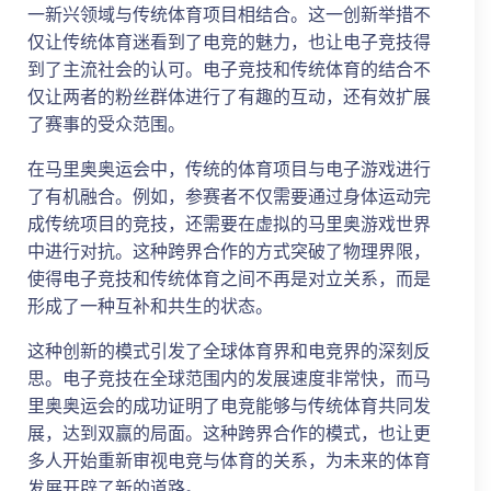
一新兴领域与传统体育项目相结合。这一创新举措不
仅让传统体育迷看到了电竞的魅力，也让电子竞技得
到了主流社会的认可。电子竞技和传统体育的结合不
仅让两者的粉丝群体进行了有趣的互动，还有效扩展
了赛事的受众范围。
在马里奥奥运会中，传统的体育项目与电子游戏进行
了有机融合。例如，参赛者不仅需要通过身体运动完
成传统项目的竞技，还需要在虚拟的马里奥游戏世界
中进行对抗。这种跨界合作的方式突破了物理界限，
使得电子竞技和传统体育之间不再是对立关系，而是
形成了一种互补和共生的状态。
这种创新的模式引发了全球体育界和电竞界的深刻反
思。电子竞技在全球范围内的发展速度非常快，而马
里奥奥运会的成功证明了电竞能够与传统体育共同发
展，达到双赢的局面。这种跨界合作的模式，也让更
多人开始重新审视电竞与体育的关系，为未来的体育
发展开辟了新的道路。