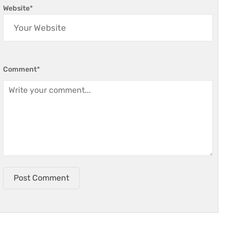
Website
*
Comment
*
Post Comment