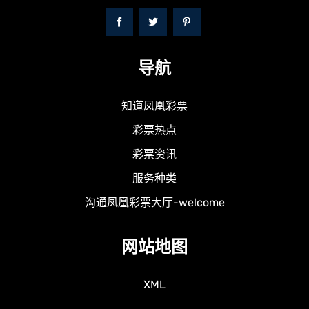
导航
知道凤凰彩票
彩票热点
彩票资讯
服务种类
沟通凤凰彩票大厅-welcome
网站地图
XML