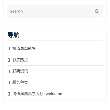
导航
知道凤凰彩票
彩票热点
彩票资讯
服务种类
沟通凤凰彩票大厅-welcome