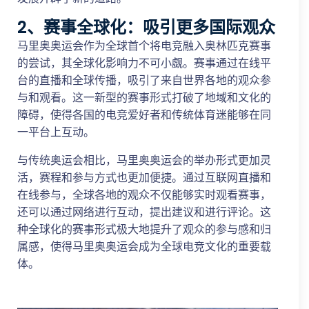
2、赛事全球化：吸引更多国际观众
马里奥奥运会作为全球首个将电竞融入奥林匹克赛事
的尝试，其全球化影响力不可小觑。赛事通过在线平
台的直播和全球传播，吸引了来自世界各地的观众参
与和观看。这一新型的赛事形式打破了地域和文化的
障碍，使得各国的电竞爱好者和传统体育迷能够在同
一平台上互动。
与传统奥运会相比，马里奥奥运会的举办形式更加灵
活，赛程和参与方式也更加便捷。通过互联网直播和
在线参与，全球各地的观众不仅能够实时观看赛事，
还可以通过网络进行互动，提出建议和进行评论。这
种全球化的赛事形式极大地提升了观众的参与感和归
属感，使得马里奥奥运会成为全球电竞文化的重要载
体。