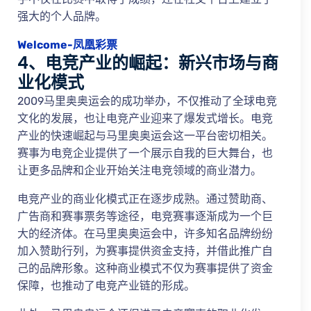
强大的个人品牌。
Welcome-凤凰彩票
4、电竞产业的崛起：新兴市场与商
业化模式
2009马里奥奥运会的成功举办，不仅推动了全球电竞
文化的发展，也让电竞产业迎来了爆发式增长。电竞
产业的快速崛起与马里奥奥运会这一平台密切相关。
赛事为电竞企业提供了一个展示自我的巨大舞台，也
让更多品牌和企业开始关注电竞领域的商业潜力。
电竞产业的商业化模式正在逐步成熟。通过赞助商、
广告商和赛事票务等途径，电竞赛事逐渐成为一个巨
大的经济体。在马里奥奥运会中，许多知名品牌纷纷
加入赞助行列，为赛事提供资金支持，并借此推广自
己的品牌形象。这种商业模式不仅为赛事提供了资金
保障，也推动了电竞产业链的形成。