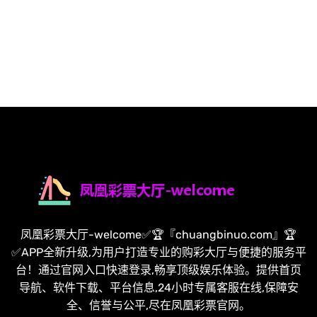
凤凰彩票大厅-welcome✅🏆『chuangbinuo.com』🏆
✅APP全新升级,为用户打造专业的购彩大厅与便捷的服务平
台！通过官网入口快速登录,畅享顶级娱乐体验。提供首页
导航、软件下载、平台信息,24小时专属客服在线,保障安
全、信誉与公平,尽在凤凰彩票官网。