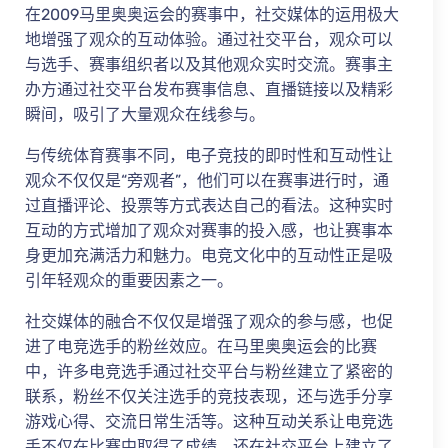
在2009马里奥奥运会的赛事中，社交媒体的运用极大
地增强了观众的互动体验。通过社交平台，观众可以
与选手、赛事组织者以及其他观众实时交流。赛事主
办方通过社交平台发布赛事信息、直播链接以及精彩
瞬间，吸引了大量观众在线参与。
与传统体育赛事不同，电子竞技的即时性和互动性让
观众不仅仅是“旁观者”，他们可以在赛事进行时，通
过直播评论、投票等方式表达自己的看法。这种实时
互动的方式增加了观众对赛事的投入感，也让赛事本
身更加充满活力和魅力。电竞文化中的互动性正是吸
引年轻观众的重要因素之一。
社交媒体的融合不仅仅是增强了观众的参与感，也促
进了电竞选手的粉丝效应。在马里奥奥运会的比赛
中，许多电竞选手通过社交平台与粉丝建立了紧密的
联系，粉丝不仅关注选手的竞技表现，还与选手分享
游戏心得、交流日常生活等。这种互动关系让电竞选
手不仅在比赛中取得了成绩，还在社交平台上建立了