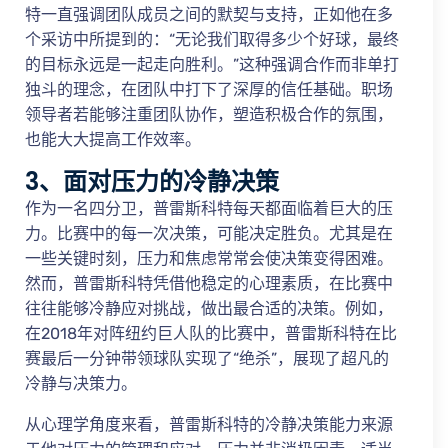
特一直强调团队成员之间的默契与支持，正如他在多
个采访中所提到的：“无论我们取得多少个好球，最终
的目标永远是一起走向胜利。”这种强调合作而非单打
独斗的理念，在团队中打下了深厚的信任基础。职场
领导者若能够注重团队协作，塑造积极合作的氛围，
也能大大提高工作效率。
3、面对压力的冷静决策
作为一名四分卫，普雷斯科特每天都面临着巨大的压
力。比赛中的每一次决策，可能决定胜负。尤其是在
一些关键时刻，压力和焦虑常常会使决策变得困难。
然而，普雷斯科特凭借他稳定的心理素质，在比赛中
往往能够冷静应对挑战，做出最合适的决策。例如，
在2018年对阵纽约巨人队的比赛中，普雷斯科特在比
赛最后一分钟带领球队实现了“绝杀”，展现了超凡的
冷静与决策力。
从心理学角度来看，普雷斯科特的冷静决策能力来源