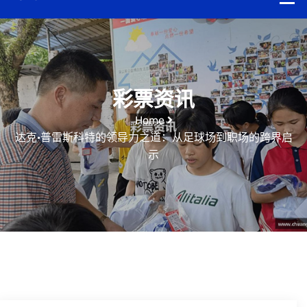
彩票资讯
Home
达克·普雷斯科特的领导力之道：从足球场到职场的跨界启
示