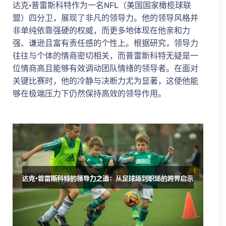
达克·普雷斯科特作为一名NFL（美国国家橄榄球联
盟）四分卫，展现了非凡的领导力。他的领导风格并
非单纯依靠强硬的权威，而更多地体现在他亲和力
强、谦逊且富有责任感的个性上。根据研究，领导力
往往与个体的情商密切相关，而普雷斯科特无疑是一
位情商高且能够有效调动团队情绪的领导者。在面对
关键比赛时，他的冷静与决断力尤为显著，这使他能
够在极端压力下仍然保持高效的领导作用。