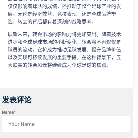
仅仅影响着球队的成绩，还推动了整个足球产业的发
展。无论是经济效益、竞技表现，还是全球品牌塑
造，转会的背后都有着深刻的战略思考。
展望未来，转会市场的影响力将更加突出。随着技术
进步和全球足球市场的不断变化，转会将不再仅仅是
球员的流动，它将成为推动足球发展、提升品牌价值
以及实现可持续发展的重要手段。在这种背景下，五
大联赛的转会风云将继续成为全球足球的焦点。
发表评论
Name
*