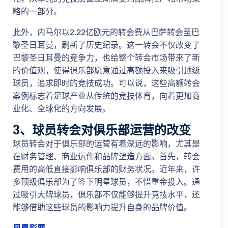
略的一部分。
此外，内马尔以2.22亿欧元的转会费从巴萨转会至巴
黎圣日耳曼，刷新了历史纪录。这一转会不仅改变了
巴黎圣日耳曼的竞争力，也给整个转会市场带来了新
的价值观，使得俱乐部愿意通过高额投入来吸引顶级
球员，追求即时的竞技成功。可以说，这些高额转会
案例标志着足球产业从传统的竞技体育，向着更加商
业化、全球化的方向发展。
3、球员转会对俱乐部运营的改变
球员转会对于俱乐部的运营有着深远的影响，尤其是
在财务管理、商业运作和品牌塑造方面。首先，转会
费用的高低直接影响俱乐部的财务状况。近年来，许
多顶级俱乐部为了签下明星球员，不惜重金投入。通
过吸引大牌球员，俱乐部不仅能够提升竞技水平，还
能够借助这些球员的影响力提升自身的品牌价值。