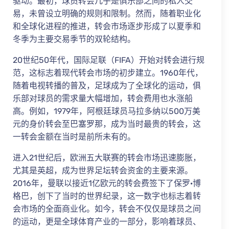
驱动。最初，球员转会几乎是俱乐部之间的私人交
易，未曾设立明确的规则和限制。然而，随着职业化
和全球化进程的推进，转会市场逐步形成了以夏季和
冬季为主要交易季节的双轮结构。
20世纪50年代，国际足联（FIFA）开始对转会进行规
范，这标志着现代转会市场的初步建立。1960年代，
随着电视转播的普及，足球成为了全球化的运动，俱
乐部对球员的需求量大幅增加，转会费用也水涨船
高。例如，1979年，阿根廷球员马拉多纳以500万美
元的身价转会至巴塞罗那，成为当时最贵的转会，这
一转会金额在当时是前所未有的。
进入21世纪后，欧洲五大联赛的转会市场迅速膨胀，
尤其是英超，成为世界足坛转会资金的主要来源。
2016年，曼联以接近1亿欧元的转会费签下了保罗·博
格巴，创下了当时的世界纪录，这一数字也标志着转
会市场的全面商业化。如今，转会不仅仅是球员之间
的运动，更是全球体育产业的一部分，影响着球员、