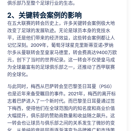
俱乐部乃至整个足球行业的生态。
2、关键转会案例的影响
在五大联赛的转会历史上，许多关键转会案例极大地
改变了足球的发展轨迹。无论是球员本身的竞技水
平，还是他们带来的经济效益，这些转会案例都让人
记忆深刻。2009年，葡萄牙球星克里斯蒂亚诺·罗纳
尔多从曼联转会至皇家马德里，转会费高达9400万欧
元，创下了当时的世界纪录。这一转会不仅使皇马成
为全球最富有的足球俱乐部之一，还推动了西甲联赛
的全球化。
与此同时，梅西从巴萨转会至巴黎圣日耳曼（PSG）
也是近年来备受瞩目的事件。2021年，梅西的离开标
志着巴萨进入了一个新时代。而巴黎圣日耳曼通过签
下梅西，使得他们在全球范围内的知名度和商业价值
大幅提升，俱乐部的赞助商数量和收益随之飙升。这
一转会也让球员与俱乐部之间的关系发生了微妙的变
化，从单纯的竞技层面逐渐演变为品牌推广和市场策