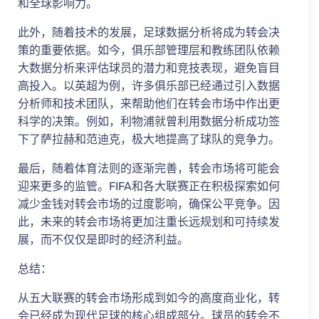
和全球影响力。
此外，随着技术的发展，足球数据分析将成为转会决
策的重要依据。如今，俱乐部管理层和教练团队依赖
大数据分析来评估球员的潜力和竞技表现，避免盲目
高投入。以英超为例，许多俱乐部已经通过引入数据
分析师和技术团队，来帮助他们在转会市场中作出更
科学的决策。例如，利物浦就曾利用数据分析成功签
下了萨拉赫和范迪克，极大地提高了球队的竞争力。
最后，随着体育法则的逐渐完善，转会市场将可能会
迎来更多的监管。FIFA和各大联赛正在积极探索如何
减少金钱对转会市场的过度影响，确保公平竞争。因
此，未来的转会市场将更加注重长远规划和可持续发
展，而不仅仅是即时的经济利益。
总结：
从五大联赛的转会市场形成到如今的高度商业化，转
会已经成为现代足球的核心组成部分。球员的转会不