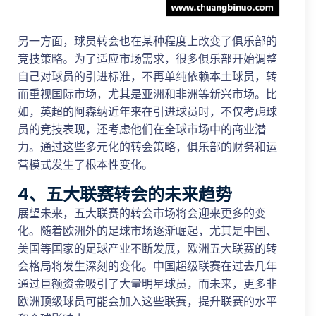
另一方面，球员转会也在某种程度上改变了俱乐部的
竞技策略。为了适应市场需求，很多俱乐部开始调整
自己对球员的引进标准，不再单纯依赖本土球员，转
而重视国际市场，尤其是亚洲和非洲等新兴市场。比
如，英超的阿森纳近年来在引进球员时，不仅考虑球
员的竞技表现，还考虑他们在全球市场中的商业潜
力。通过这些多元化的转会策略，俱乐部的财务和运
营模式发生了根本性变化。
4、五大联赛转会的未来趋势
展望未来，五大联赛的转会市场将会迎来更多的变
化。随着欧洲外的足球市场逐渐崛起，尤其是中国、
美国等国家的足球产业不断发展，欧洲五大联赛的转
会格局将发生深刻的变化。中国超级联赛在过去几年
通过巨额资金吸引了大量明星球员，而未来，更多非
欧洲顶级球员可能会加入这些联赛，提升联赛的水平