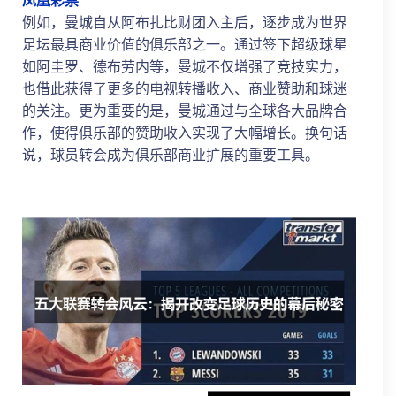
凤凰彩票
例如，曼城自从阿布扎比财团入主后，逐步成为世界
足坛最具商业价值的俱乐部之一。通过签下超级球星
如阿圭罗、德布劳内等，曼城不仅增强了竞技实力，
也借此获得了更多的电视转播收入、商业赞助和球迷
的关注。更为重要的是，曼城通过与全球各大品牌合
作，使得俱乐部的赞助收入实现了大幅增长。换句话
说，球员转会成为俱乐部商业扩展的重要工具。