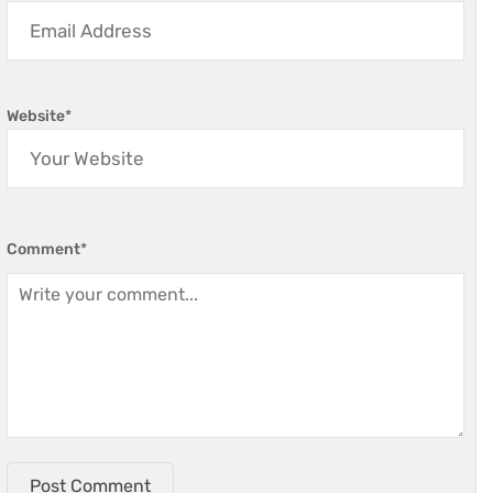
Website
*
Comment
*
Post Comment