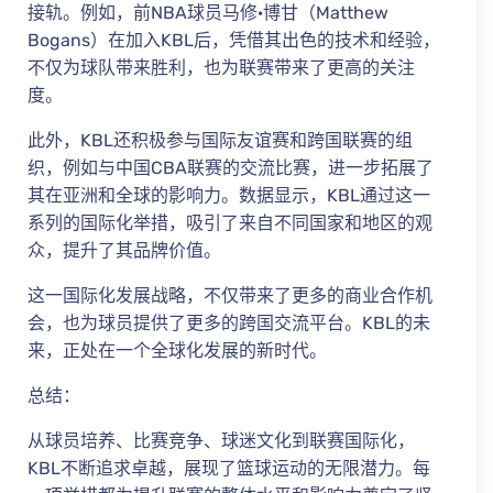
接轨。例如，前NBA球员马修·博甘（Matthew
Bogans）在加入KBL后，凭借其出色的技术和经验，
不仅为球队带来胜利，也为联赛带来了更高的关注
度。
此外，KBL还积极参与国际友谊赛和跨国联赛的组
织，例如与中国CBA联赛的交流比赛，进一步拓展了
其在亚洲和全球的影响力。数据显示，KBL通过这一
系列的国际化举措，吸引了来自不同国家和地区的观
众，提升了其品牌价值。
这一国际化发展战略，不仅带来了更多的商业合作机
会，也为球员提供了更多的跨国交流平台。KBL的未
来，正处在一个全球化发展的新时代。
总结：
从球员培养、比赛竞争、球迷文化到联赛国际化，
KBL不断追求卓越，展现了篮球运动的无限潜力。每