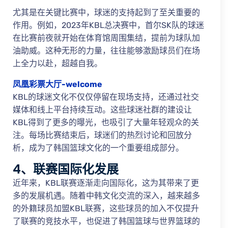
尤其是在关键比赛中，球迷的支持起到了至关重要的
作用。例如，2023年KBL总决赛中，首尔SK队的球迷
在比赛前夜就开始在体育馆周围集结，提前为球队加
油助威。这种无形的力量，往往能够激励球员们在场
上全力以赴，超越自我。
凤凰彩票大厅-welcome
KBL的球迷文化不仅仅停留在现场支持，还通过社交
媒体和线上平台持续互动。这些球迷社群的建设让
KBL得到了更多的曝光，也吸引了大量年轻观众的关
注。每场比赛结束后，球迷们的热烈讨论和回放分
析，成为了韩国篮球文化的一个重要组成部分。
4、联赛国际化发展
近年来，KBL联赛逐渐走向国际化，这为其带来了更
多的发展机遇。随着中韩文化交流的深入，越来越多
的外籍球员加盟KBL联赛，这些球员的加入不仅提升
了联赛的竞技水平，也促进了韩国篮球与世界篮球的