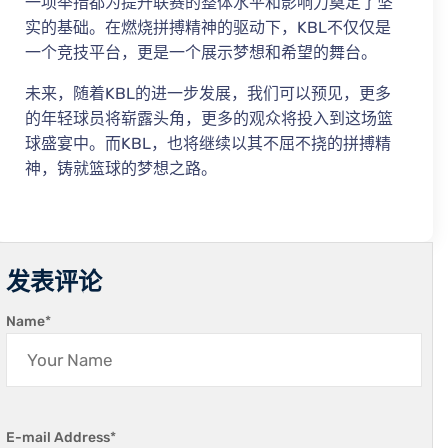
一项举措都为提升联赛的整体水平和影响力奠定了坚
实的基础。在燃烧拼搏精神的驱动下，KBL不仅仅是
一个竞技平台，更是一个展示梦想和希望的舞台。
未来，随着KBL的进一步发展，我们可以预见，更多
的年轻球员将崭露头角，更多的观众将投入到这场篮
球盛宴中。而KBL，也将继续以其不屈不挠的拼搏精
神，铸就篮球的梦想之路。
发表评论
Name
*
E-mail Address
*