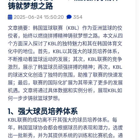
铸就梦想之路
2025-06-24 15:50:20
354
文章摘要：韩国篮球联赛（KBL）作为亚洲篮球的佼
佼者，始终以燃烧拼搏精神铸就梦想之路。本文从四
个方面深入探讨了KBL的独特魅力和其在韩国体育文
化中的地位。首先，KBL以其强大的球员培养体系，
不断推动着篮球运动的发展；其次，KBL联赛的竞争
激烈，展示了韩篮球员顽强拼搏的精神；再次，KBL
的球迷文化创造了独特的氛围，助推了联赛的快速发
展；最后，联赛的国际化扩展为其带来了更多的发展
机遇。文章将通过具体数据和实例分析，展现KBL如
何一步步铸就篮球梦想。
1、强大球员培养体系
KBL联赛的成功离不开其强大的球员培养体系。每
年，韩国篮球协会都会根据球员的表现和潜力，选拔
出一批新秀，并为其提供系统的训练和比赛机会。通