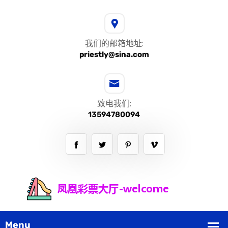
我们的邮箱地址:
priestly@sina.com
致电我们:
13594780094