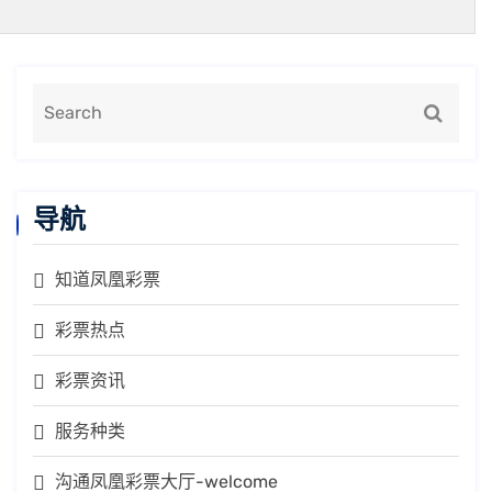
导航
知道凤凰彩票
彩票热点
彩票资讯
服务种类
沟通凤凰彩票大厅-welcome