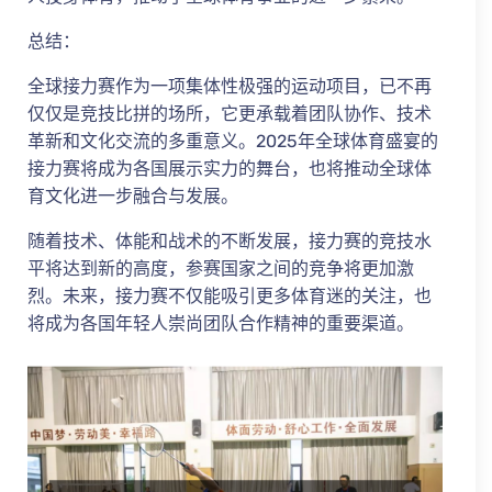
总结：
全球接力赛作为一项集体性极强的运动项目，已不再
仅仅是竞技比拼的场所，它更承载着团队协作、技术
革新和文化交流的多重意义。2025年全球体育盛宴的
接力赛将成为各国展示实力的舞台，也将推动全球体
育文化进一步融合与发展。
随着技术、体能和战术的不断发展，接力赛的竞技水
平将达到新的高度，参赛国家之间的竞争将更加激
烈。未来，接力赛不仅能吸引更多体育迷的关注，也
将成为各国年轻人崇尚团队合作精神的重要渠道。