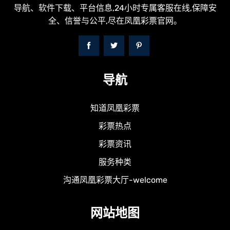
导航、软件下载、平台信息,24小时专属客服在线,保障安
全、信誉与公平,尽在凤凰彩票官网。
导航
知道凤凰彩票
彩票热点
彩票资讯
服务种类
沟通凤凰彩票大厅-welcome
网站地图