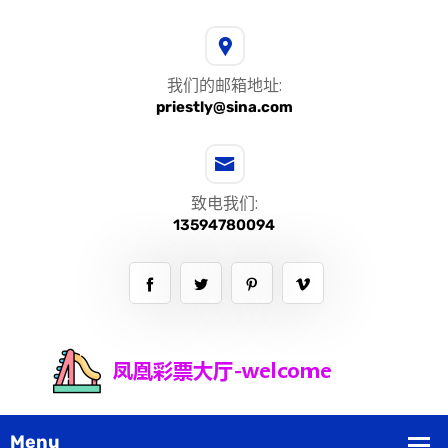
我们的邮箱地址:
priestly@sina.com
致电我们:
13594780094