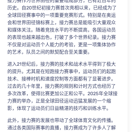
接力赛作为世界田径的重要组成部分，已有近百年的
历史。自20世纪初接力赛首次亮相以来，已经成为了
全球田径赛事中的一项重要竞赛形式。特别是在奥运
会和世界田径锦标赛上，接力赛总是能吸引大量观众
和媒体关注。随着竞技水平的不断提高，各国运动员
的表现也越来越出色，打破了多个世界纪录。接力赛
不仅是对运动员个人能力的考验，更是一项集体协作
的艺术，队员之间的默契配合至关重要。
进入21世纪后，接力赛的技术和战术水平得到了极大
的提升。尤其是在短跑接力赛事中，运动员们的起跑
技术、接棒时机和速度控制等方面都有了显著进步。
过去的几十年里，接力赛的规则和计时方式也经历了
多次改革，使得比赛更加公正和公平。2025年全球接
力赛的举办，正是全球田径运动迅猛发展的一个缩
影，体现了运动员们日益精湛的技巧和训练水平。
此外，接力赛的发展也带动了全球体育文化的传播。
通过各类国际赛事的直播，接力赛成为了许多人了解