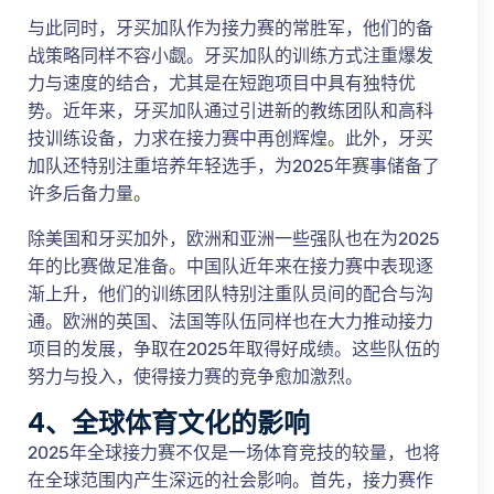
与此同时，牙买加队作为接力赛的常胜军，他们的备
战策略同样不容小觑。牙买加队的训练方式注重爆发
力与速度的结合，尤其是在短跑项目中具有独特优
势。近年来，牙买加队通过引进新的教练团队和高科
技训练设备，力求在接力赛中再创辉煌。此外，牙买
加队还特别注重培养年轻选手，为2025年赛事储备了
许多后备力量。
除美国和牙买加外，欧洲和亚洲一些强队也在为2025
年的比赛做足准备。中国队近年来在接力赛中表现逐
渐上升，他们的训练团队特别注重队员间的配合与沟
通。欧洲的英国、法国等队伍同样也在大力推动接力
项目的发展，争取在2025年取得好成绩。这些队伍的
努力与投入，使得接力赛的竞争愈加激烈。
4、全球体育文化的影响
2025年全球接力赛不仅是一场体育竞技的较量，也将
在全球范围内产生深远的社会影响。首先，接力赛作