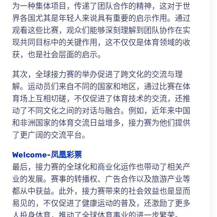
为一种集体项目，传递了团队合作的精神，这对于世
界各国尤其是年轻人来说具有重要的启示作用。通过
观看这些比赛，观众们能够深刻理解到团队协作在实
现共同目标中的关键作用，这不仅仅是体育领域的收
获，也是社会层面的启示。
其次，全球接力赛的举办促进了跨文化的交流与理
解。运动员们来自不同的国家和地区，通过比赛在体
育场上互相切磋，不仅促进了体育技术的交流，还推
动了不同文化之间的对话与融合。例如，近年来中国
和非洲国家的体育交流日益增多，接力赛为他们提供
了更广阔的交流平台。
Welcome-凤凰彩票
最后，接力赛的全球化和商业化运作也带动了相关产
业的发展。赛事的转播权、广告合作以及旅游产业等
都从中获益。此外，接力赛带来的社会效益也是显而
易见的，不仅促进了健康运动的普及，还激励了更多
人投身体育，推动了全球体育事业的进一步繁荣。