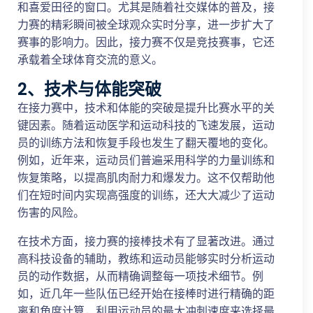
和喜爱田径的窗口。尤其是随着社交媒体的普及，接
力赛的精彩瞬间被全球观众实时分享，进一步扩大了
赛事的影响力。因此，接力赛不仅是竞技赛事，它还
承载着全球体育交流的意义。
2、技术与体能突破
在接力赛中，技术和体能的突破是提升比赛水平的关
键因素。随着运动医学和运动科技的飞速发展，运动
员的训练方法和恢复手段也发生了翻天覆地的变化。
例如，近年来，运动员们普遍采用科学的力量训练和
恢复策略，以提高肌肉耐力和爆发力。这不仅帮助他
们在短时间内实现高强度的训练，还大大减少了运动
伤害的风险。
在技术方面，接力赛的接棒技术有了显著改进。通过
高科技设备的辅助，教练和运动员能够实时分析运动
员的动作数据，从而精确调整每一项技术细节。例
如，近几年一些队伍已经开始在接棒时进行精确的距
离和角度计算，利用运动员的最大冲刺速度来选择最