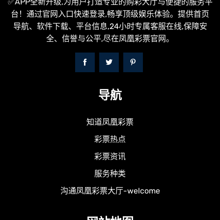
✅APP全新升级,为用户打造专业的购彩大厅与便捷的服务平
台！通过官网入口快速登录,畅享顶级娱乐体验。提供首页
导航、软件下载、平台信息,24小时专属客服在线,保障安
全、信誉与公平,尽在凤凰彩票官网。
导航
知道凤凰彩票
彩票热点
彩票资讯
服务种类
沟通凤凰彩票大厅-welcome