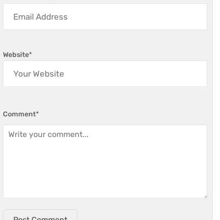
Website
*
Comment
*
Post Comment