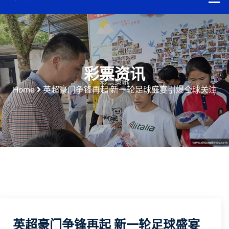
彩票资讯
Home
英超豪门争锋再起 新一轮足球盛宴引爆全球关注
英超豪门争锋再起 新一轮足球盛宴