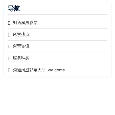
导航
知道凤凰彩票
彩票热点
彩票资讯
服务种类
沟通凤凰彩票大厅-welcome