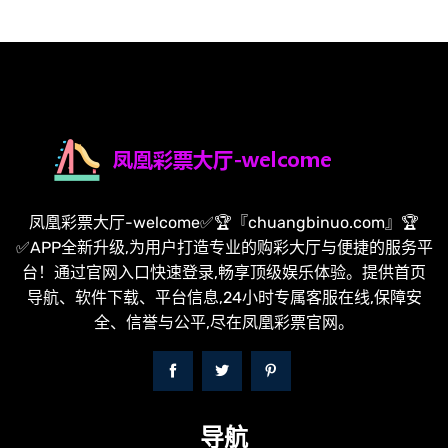
凤凰彩票大厅-welcome✅🏆『chuangbinuo.com』🏆
✅APP全新升级,为用户打造专业的购彩大厅与便捷的服务平
台！通过官网入口快速登录,畅享顶级娱乐体验。提供首页
导航、软件下载、平台信息,24小时专属客服在线,保障安
全、信誉与公平,尽在凤凰彩票官网。
导航