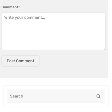
Comment
*
Post Comment