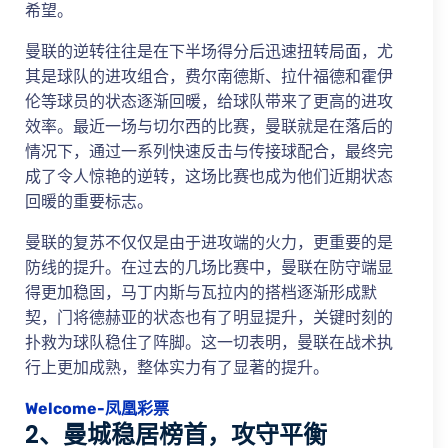
希望。
曼联的逆转往往是在下半场得分后迅速扭转局面，尤
其是球队的进攻组合，费尔南德斯、拉什福德和霍伊
伦等球员的状态逐渐回暖，给球队带来了更高的进攻
效率。最近一场与切尔西的比赛，曼联就是在落后的
情况下，通过一系列快速反击与传接球配合，最终完
成了令人惊艳的逆转，这场比赛也成为他们近期状态
回暖的重要标志。
曼联的复苏不仅仅是由于进攻端的火力，更重要的是
防线的提升。在过去的几场比赛中，曼联在防守端显
得更加稳固，马丁内斯与瓦拉内的搭档逐渐形成默
契，门将德赫亚的状态也有了明显提升，关键时刻的
扑救为球队稳住了阵脚。这一切表明，曼联在战术执
行上更加成熟，整体实力有了显著的提升。
Welcome-凤凰彩票
2、曼城稳居榜首，攻守平衡