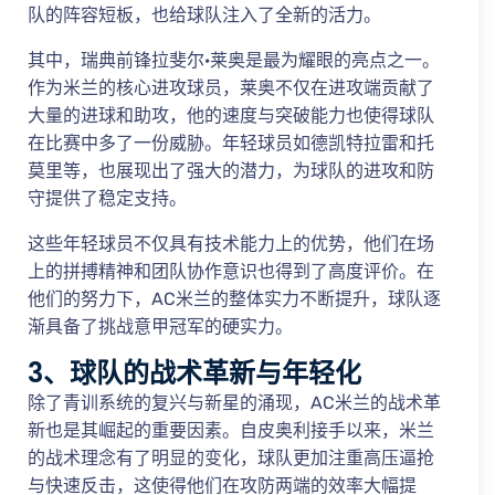
队的阵容短板，也给球队注入了全新的活力。
其中，瑞典前锋拉斐尔·莱奥是最为耀眼的亮点之一。
作为米兰的核心进攻球员，莱奥不仅在进攻端贡献了
大量的进球和助攻，他的速度与突破能力也使得球队
在比赛中多了一份威胁。年轻球员如德凯特拉雷和托
莫里等，也展现出了强大的潜力，为球队的进攻和防
守提供了稳定支持。
这些年轻球员不仅具有技术能力上的优势，他们在场
上的拼搏精神和团队协作意识也得到了高度评价。在
他们的努力下，AC米兰的整体实力不断提升，球队逐
渐具备了挑战意甲冠军的硬实力。
3、球队的战术革新与年轻化
除了青训系统的复兴与新星的涌现，AC米兰的战术革
新也是其崛起的重要因素。自皮奥利接手以来，米兰
的战术理念有了明显的变化，球队更加注重高压逼抢
与快速反击，这使得他们在攻防两端的效率大幅提