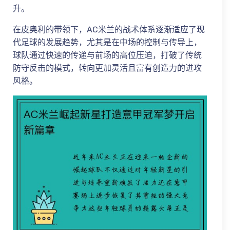
升。
在皮奥利的带领下，AC米兰的战术体系逐渐适应了现
代足球的发展趋势，尤其是在中场的控制与传导上，
球队通过快速的传递与前场的高位压迫，打破了传统
防守反击的模式，转向更加灵活且富有创造力的进攻
风格。