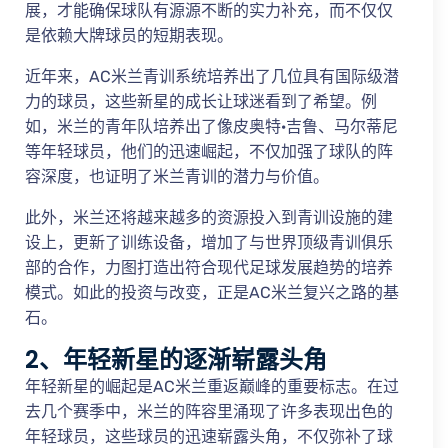
展，才能确保球队有源源不断的实力补充，而不仅仅
是依赖大牌球员的短期表现。
近年来，AC米兰青训系统培养出了几位具有国际级潜
力的球员，这些新星的成长让球迷看到了希望。例
如，米兰的青年队培养出了像皮奥特·吉鲁、马尔蒂尼
等年轻球员，他们的迅速崛起，不仅加强了球队的阵
容深度，也证明了米兰青训的潜力与价值。
此外，米兰还将越来越多的资源投入到青训设施的建
设上，更新了训练设备，增加了与世界顶级青训俱乐
部的合作，力图打造出符合现代足球发展趋势的培养
模式。如此的投资与改变，正是AC米兰复兴之路的基
石。
2、年轻新星的逐渐崭露头角
年轻新星的崛起是AC米兰重返巅峰的重要标志。在过
去几个赛季中，米兰的阵容里涌现了许多表现出色的
年轻球员，这些球员的迅速崭露头角，不仅弥补了球