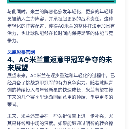
与此同时，米兰的阵容也愈发年轻化，更多的年轻球
员被纳入主力阵容，并承担起更多的战术责任。这种
年轻化的阵容配置，使得AC米兰的整体打法更加具有
活力，也让球队能够在长时间内保持足够的体能与竞
争力。
凤凰彩票官网
4、AC米兰重返意甲冠军争夺的未
来展望
展望未来，AC米兰在逐步重建和年轻化的过程中，已
经具备了挑战意甲冠军的有力竞争实力。随着球队青
训的持续投入与年轻新星的快速成长，米兰有望在接
下来的几个赛季里逐渐回到意甲的顶端，争夺更多的
荣誉。
未来，米兰还需要在一些关键位置上进一步补强，尤
其是锋线和中场的深度。如果能够通过明智的转会操