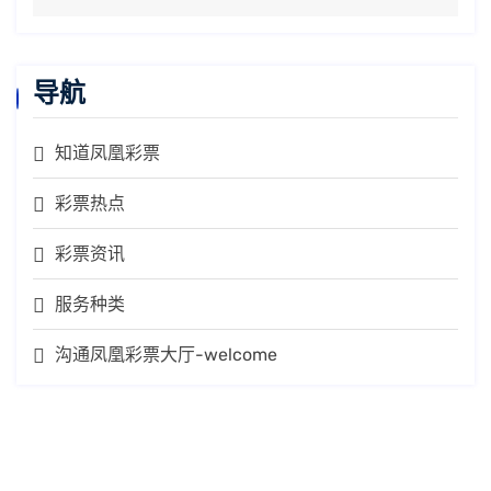
导航
知道凤凰彩票
彩票热点
彩票资讯
服务种类
沟通凤凰彩票大厅-welcome