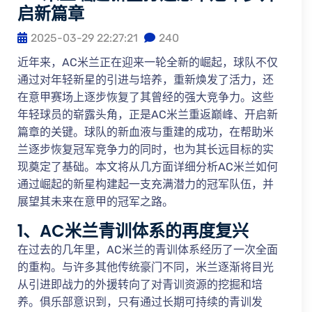
启新篇章
2025-03-29 22:27:21
240
近年来，AC米兰正在迎来一轮全新的崛起，球队不仅
通过对年轻新星的引进与培养，重新焕发了活力，还
在意甲赛场上逐步恢复了其曾经的强大竞争力。这些
年轻球员的崭露头角，正是AC米兰重返巅峰、开启新
篇章的关键。球队的新血液与重建的成功，在帮助米
兰逐步恢复冠军竞争力的同时，也为其长远目标的实
现奠定了基础。本文将从几方面详细分析AC米兰如何
通过崛起的新星构建起一支充满潜力的冠军队伍，并
展望其未来在意甲的冠军之路。
1、AC米兰青训体系的再度复兴
在过去的几年里，AC米兰的青训体系经历了一次全面
的重构。与许多其他传统豪门不同，米兰逐渐将目光
从引进即战力的外援转向了对青训资源的挖掘和培
养。俱乐部意识到，只有通过长期可持续的青训发