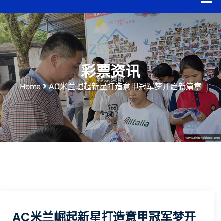
彩票资讯
Home
AC米兰崛起新星打造意甲冠军梦开启新篇章
AC米兰崛起新星打造意甲冠军梦开