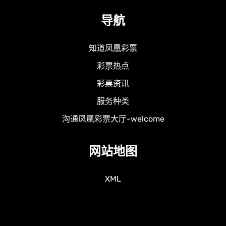
导航
知道凤凰彩票
彩票热点
彩票资讯
服务种类
沟通凤凰彩票大厅-welcome
网站地图
XML