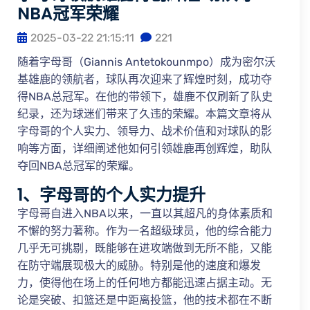
NBA冠军荣耀
2025-03-22 21:15:11
221
随着字母哥（Giannis Antetokounmpo）成为密尔沃
基雄鹿的领航者，球队再次迎来了辉煌时刻，成功夺
得NBA总冠军。在他的带领下，雄鹿不仅刷新了队史
纪录，还为球迷们带来了久违的荣耀。本篇文章将从
字母哥的个人实力、领导力、战术价值和对球队的影
响等方面，详细阐述他如何引领雄鹿再创辉煌，助队
夺回NBA总冠军的荣耀。
1、字母哥的个人实力提升
字母哥自进入NBA以来，一直以其超凡的身体素质和
不懈的努力著称。作为一名超级球员，他的综合能力
几乎无可挑剔，既能够在进攻端做到无所不能，又能
在防守端展现极大的威胁。特别是他的速度和爆发
力，使得他在场上的任何地方都能迅速占据主动。无
论是突破、扣篮还是中距离投篮，他的技术都在不断