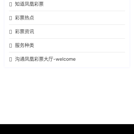
知道凤凰彩票
彩票热点
彩票资讯
服务种类
沟通凤凰彩票大厅-welcome