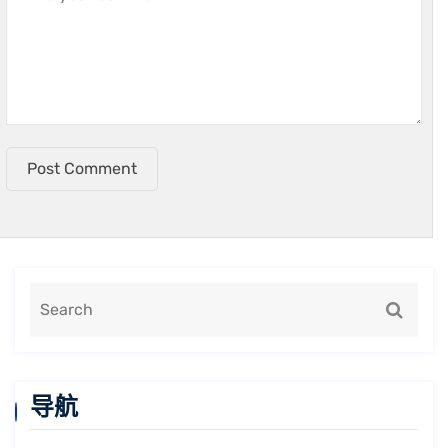
Post Comment
导航