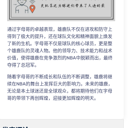
通过字母哥的卓越表现，雄鹿队不仅在进攻和防守上
得到了极大的提升，还在球队文化和精神面貌上焕发
了新的生机。字母哥不仅是球队的核心球员，更是整
个雄鹿队的灵魂人物。他的领导力、技术能力和战术
价值，使得雄鹿在竞争激烈的NBA中脱颖而出，最终
夺得了总冠军。
随着字母哥的不断成长和队伍的不断调整，雄鹿将继
续在NBA的舞台上发挥巨大的影响力。未来的雄鹿，
无论是本土球迷还是全球观众，都将期待他们在字母
哥的带领下再创辉煌，迎接更加辉煌的明天。