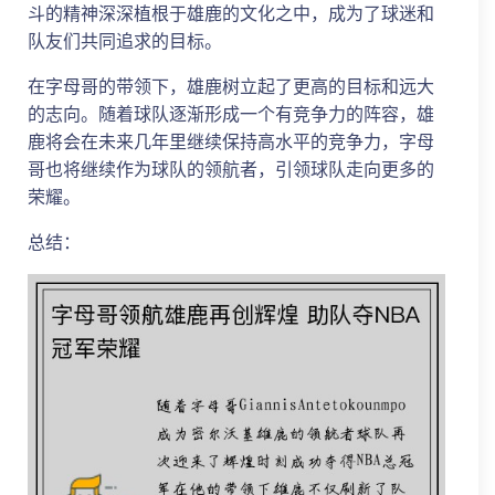
斗的精神深深植根于雄鹿的文化之中，成为了球迷和
队友们共同追求的目标。
在字母哥的带领下，雄鹿树立起了更高的目标和远大
的志向。随着球队逐渐形成一个有竞争力的阵容，雄
鹿将会在未来几年里继续保持高水平的竞争力，字母
哥也将继续作为球队的领航者，引领球队走向更多的
荣耀。
总结：