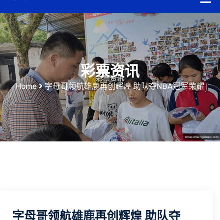
彩票资讯
Home
字母哥领航雄鹿再创辉煌 助队夺NBA冠军荣耀
字母哥领航雄鹿再创辉煌 助队夺