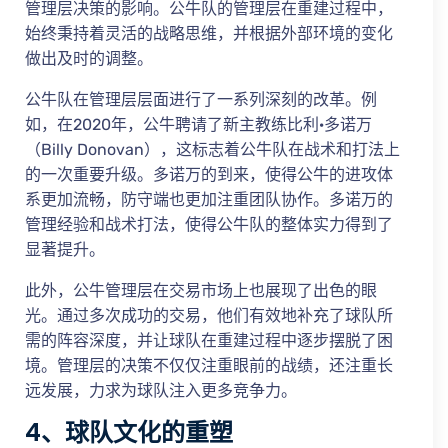
管理层决策的影响。公牛队的管理层在重建过程中，
始终秉持着灵活的战略思维，并根据外部环境的变化
做出及时的调整。
公牛队在管理层层面进行了一系列深刻的改革。例
如，在2020年，公牛聘请了新主教练比利·多诺万
（Billy Donovan），这标志着公牛队在战术和打法上
的一次重要升级。多诺万的到来，使得公牛的进攻体
系更加流畅，防守端也更加注重团队协作。多诺万的
管理经验和战术打法，使得公牛队的整体实力得到了
显著提升。
此外，公牛管理层在交易市场上也展现了出色的眼
光。通过多次成功的交易，他们有效地补充了球队所
需的阵容深度，并让球队在重建过程中逐步摆脱了困
境。管理层的决策不仅仅注重眼前的战绩，还注重长
远发展，力求为球队注入更多竞争力。
4、球队文化的重塑