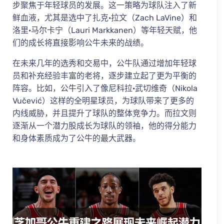
步聚焦于年轻球员的发展。这一策略为球队注入了新
鲜血液，尤其是选中了扎克·拉文（Zach LaVine）和
洛里·马尔卡宁（Lauri Markkanen）等年轻天赋，他
们的成长将直接影响公牛未来的战绩。
在未来几年的选秀和交易中，公牛队通过增加年轻球
员和补充经验丰富的老将，逐步建立起了更为平衡的
阵容。比如，公牛引入了像尼科拉·武切维奇（Nikola
Vučević）这样的全明星球员，为球队带来了更多的
内线威胁，并且提升了球队的整体竞争力。而拉文则
逐渐从一个潜力股成长为球队的领袖，他的得分能力
和身体素质成为了公牛的最大武器。