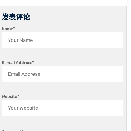
发表评论
Name
*
E-mail Address
*
Website
*