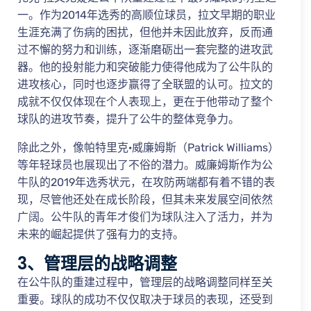
一。作为2014年选秀的高顺位球员，拉文早期的职业
生涯充满了伤病的困扰，但他并未因此放弃，反而通
过不懈的努力和训练，逐渐磨砺出一套完整的进攻武
器。他的投射能力和突破能力使得他成为了公牛队的
进攻核心，同时也逐步赢得了全联盟的认可。拉文的
成就不仅仅体现在个人表现上，更在于他带动了整个
球队的进攻节奏，提升了公牛的整体竞争力。
除此之外，像帕特里克·威廉姆斯（Patrick Williams）
等年轻球员也展现出了不俗的潜力。威廉姆斯作为公
牛队的2019年选秀状元，在攻防两端都有着不错的表
现，尽管他还处在成长阶段，但其未来发展空间依然
广阔。公牛队的青年才俊们为球队注入了活力，并为
未来的崛起提供了强有力的支持。
3、管理层的战略调整
在公牛队的重建过程中，管理层的战略调整同样至关
重要。球队的成功不仅仅取决于球员的表现，还受到