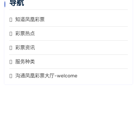
导航
知道凤凰彩票
彩票热点
彩票资讯
服务种类
沟通凤凰彩票大厅-welcome