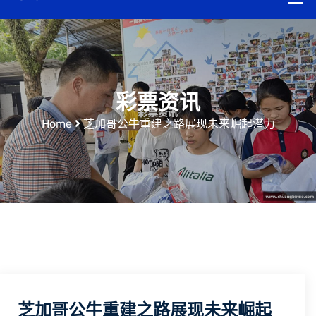
彩票资讯
Home
芝加哥公牛重建之路展现未来崛起潜力
芝加哥公牛重建之路展现未来崛起