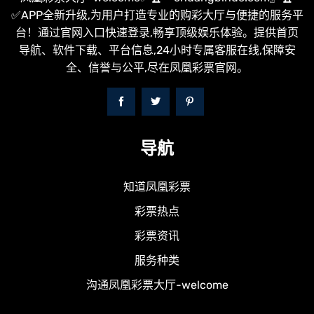
✅APP全新升级,为用户打造专业的购彩大厅与便捷的服务平
台！通过官网入口快速登录,畅享顶级娱乐体验。提供首页
导航、软件下载、平台信息,24小时专属客服在线,保障安
全、信誉与公平,尽在凤凰彩票官网。
导航
知道凤凰彩票
彩票热点
彩票资讯
服务种类
沟通凤凰彩票大厅-welcome