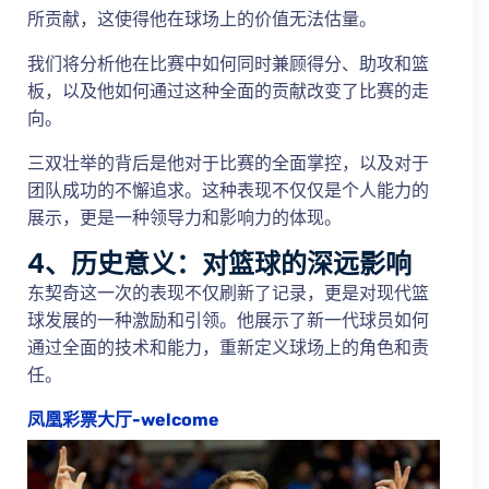
所贡献，这使得他在球场上的价值无法估量。
我们将分析他在比赛中如何同时兼顾得分、助攻和篮
板，以及他如何通过这种全面的贡献改变了比赛的走
向。
三双壮举的背后是他对于比赛的全面掌控，以及对于
团队成功的不懈追求。这种表现不仅仅是个人能力的
展示，更是一种领导力和影响力的体现。
4、历史意义：对篮球的深远影响
东契奇这一次的表现不仅刷新了记录，更是对现代篮
球发展的一种激励和引领。他展示了新一代球员如何
通过全面的技术和能力，重新定义球场上的角色和责
任。
凤凰彩票大厅-welcome