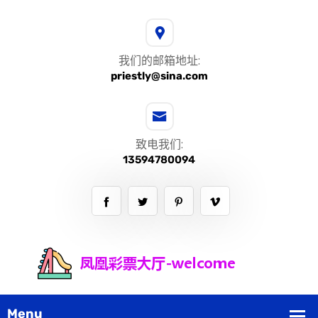
我们的邮箱地址:
priestly@sina.com
致电我们:
13594780094