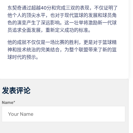
东契奇通过超越40分和完成三双的表现，不仅证明了
他个人的顶尖水平，也对于现代篮球的发展和球员角
色的演变产生了深远影响。这一壮举将激励新一代球
员追求全面发展，重新定义成功的标准。
他的成就不仅仅是一场比赛的胜利，更是对于篮球精
神和技术统治的完美结合，为整个联盟带来了新的篮
球时代的预示。
发表评论
Name
*