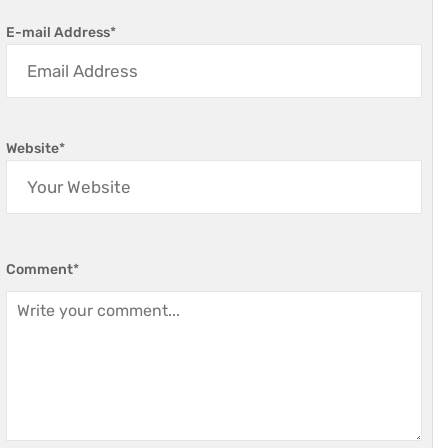
E-mail Address
*
Website
*
Comment
*