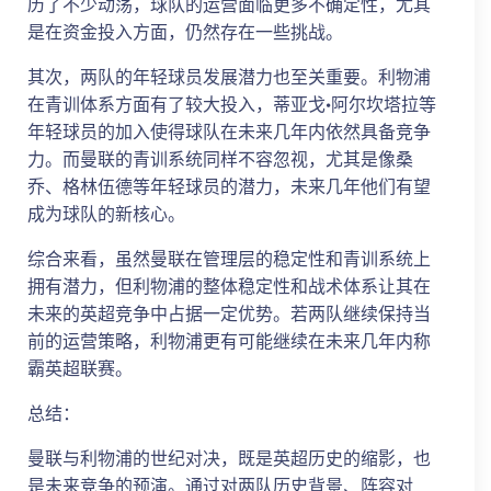
历了不少动荡，球队的运营面临更多不确定性，尤其
是在资金投入方面，仍然存在一些挑战。
其次，两队的年轻球员发展潜力也至关重要。利物浦
在青训体系方面有了较大投入，蒂亚戈·阿尔坎塔拉等
年轻球员的加入使得球队在未来几年内依然具备竞争
力。而曼联的青训系统同样不容忽视，尤其是像桑
乔、格林伍德等年轻球员的潜力，未来几年他们有望
成为球队的新核心。
综合来看，虽然曼联在管理层的稳定性和青训系统上
拥有潜力，但利物浦的整体稳定性和战术体系让其在
未来的英超竞争中占据一定优势。若两队继续保持当
前的运营策略，利物浦更有可能继续在未来几年内称
霸英超联赛。
总结：
曼联与利物浦的世纪对决，既是英超历史的缩影，也
是未来竞争的预演。通过对两队历史背景、阵容对