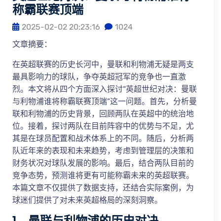
称霸联赛顶端
2025-02-02 20:23:16
1024
文章摘要：
在英超联赛的历史长河中，曼联和利物浦无疑是两支
最具影响力的球队，争夺英超冠军的竞争也一直激
烈。本文将从四个方面深入探讨“英超世纪对决：曼联
与利物浦谁将称霸联赛顶端”这一问题。首先，分析曼
联和利物浦的历史背景，回顾两队在英超中的统治地
位。接着，探讨两队在目前阵容中的优势与不足，尤
其是在球员配置和战术体系上的不同。随后，分析两
队近年来的表现和未来趋势，考虑到管理层的决策和
财务状况对球队发展的影响。最后，结合两队目前的
竞争态势，预测谁将更有可能称霸未来的英超联赛。
本篇文章不仅提供了数据支持，还结合实际案例，为
球迷们提供了对未来英超格局的深刻洞察。
1、曼联与利物浦的历史对决