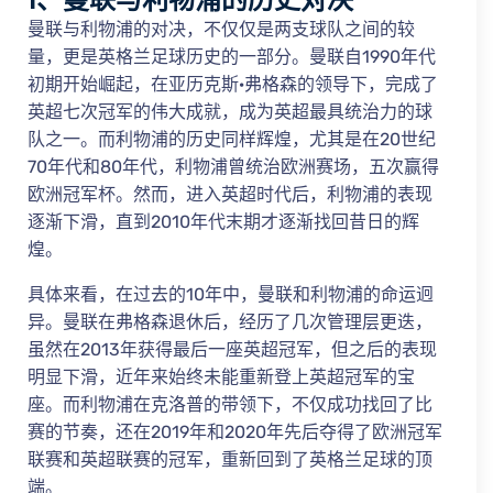
曼联与利物浦的对决，不仅仅是两支球队之间的较
量，更是英格兰足球历史的一部分。曼联自1990年代
初期开始崛起，在亚历克斯·弗格森的领导下，完成了
英超七次冠军的伟大成就，成为英超最具统治力的球
队之一。而利物浦的历史同样辉煌，尤其是在20世纪
70年代和80年代，利物浦曾统治欧洲赛场，五次赢得
欧洲冠军杯。然而，进入英超时代后，利物浦的表现
逐渐下滑，直到2010年代末期才逐渐找回昔日的辉
煌。
具体来看，在过去的10年中，曼联和利物浦的命运迥
异。曼联在弗格森退休后，经历了几次管理层更迭，
虽然在2013年获得最后一座英超冠军，但之后的表现
明显下滑，近年来始终未能重新登上英超冠军的宝
座。而利物浦在克洛普的带领下，不仅成功找回了比
赛的节奏，还在2019年和2020年先后夺得了欧洲冠军
联赛和英超联赛的冠军，重新回到了英格兰足球的顶
端。